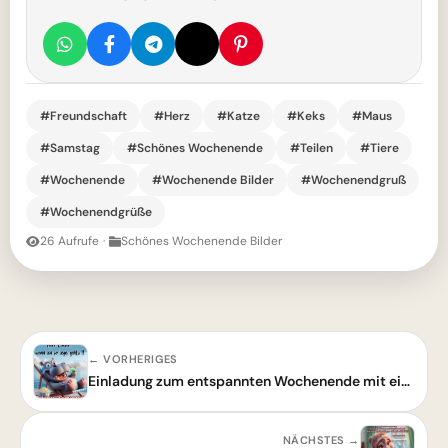
#Freundschaft
#Herz
#Katze
#Keks
#Maus
#Samstag
#Schönes Wochenende
#Teilen
#Tiere
#Wochenende
#Wochenende Bilder
#Wochenendgruß
#Wochenendgrüße
26 Aufrufe
·
Schönes Wochenende Bilder
← VORHERIGES
Einladung zum entspannten Wochenende mit einem lustigen Nilpferd
NÄCHSTES →