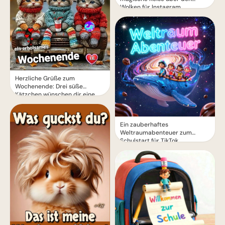
Wolken für Instagram
Herzliche Grüße zum
Wochenende: Drei süße
Kätzchen wünschen dir eine
erholsame Zeit
Ein zauberhaftes
Weltraumabenteuer zum
Schulstart für TikTok