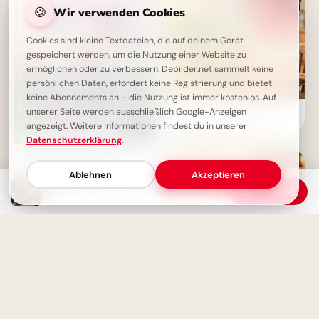
🍪
Wir verwenden Cookies
Cookies sind kleine Textdateien, die auf deinem Gerät
gespeichert werden, um die Nutzung einer Website zu
ermöglichen oder zu verbessern. Debilder.net sammelt keine
persönlichen Daten, erfordert keine Registrierung und bietet
keine Abonnements an – die Nutzung ist immer kostenlos. Auf
Ein fröhliches Hallo zum
unserer Seite werden ausschließlich Google-Anzeigen
Schulstart: Entdecke
angezeigt. Weitere Informationen findest du in unserer
Lernfreude für Pinterest!
Datenschutzerklärung
.
Schönen Samstag und
Wochenende - Minnie Maus
Ablehnen
Akzeptieren
Gruß
Schönes Wochenende: Coole Hunde mit Kaffee starten fröhlich in den Morgen
Download
Schulstart mit einem
Schmunzeln: Deine Facebook-