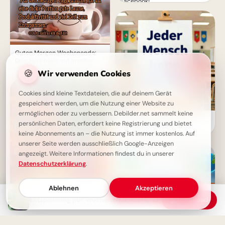
Facebook!
Guten Morgen Wochenende:
Dein Herz blüht auf in stiller
Ruh'!
🍪
Wir verwenden Cookies
Cookies sind kleine Textdateien, die auf deinem Gerät
gespeichert werden, um die Nutzung einer Website zu
ermöglichen oder zu verbessern. Debilder.net sammelt keine
Motivierender Schulstart
persönlichen Daten, erfordert keine Registrierung und bietet
Spruch für WhatsApp-
keine Abonnements an – die Nutzung ist immer kostenlos. Auf
Nachrichten
unserer Seite werden ausschließlich Google-Anzeigen
angezeigt. Weitere Informationen findest du in unserer
Datenschutzerklärung
.
Ablehnen
Akzeptieren
Entspannung pur: Wochenende mit Hund
Download