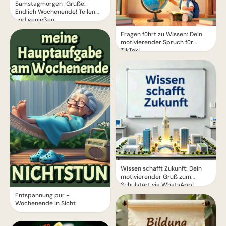
Samstagmorgen-Grüße:
Endlich Wochenende! Teilen
und genießen.
Fragen führt zu Wissen: Dein
motivierender Spruch für
TikTok!
Wissen schafft Zukunft: Dein
motivierender Gruß zum
Schulstart via WhatsApp!
Entspannung pur -
Wochenende in Sicht