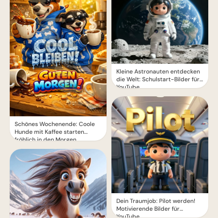
Kleine Astronauten entdecken
die Welt: Schulstart-Bilder für
YouTube
Schönes Wochenende: Coole
Hunde mit Kaffee starten
fröhlich in den Morgen
Dein Traumjob: Pilot werden!
Motivierende Bilder für
YouTube