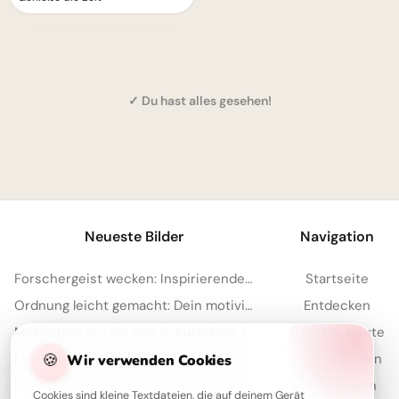
✓ Du hast alles gesehen!
1
Neueste Bilder
Navigation
Forschergeist wecken: Inspirierende Schulstart-Bilder für Facebook
Startseite
Ordnung leicht gemacht: Dein motivierender Spruch für Instagram zum Schulstart!
Entdecken
Motivation pur für den Schulanfang: Inspirierende Botschaft zum Teilen per WhatsApp!
Trending Heute
🍪
Lesen bildet! Motivierende Botschaft zum Schulanfang für WhatsApp
Meistgesehen
Wir verwenden Cookies
Ein sanfter Anstoß für stetiges Lernen: Motivation zum Schulstart für YouTube.
Sammlungen
Cookies sind kleine Textdateien, die auf deinem Gerät