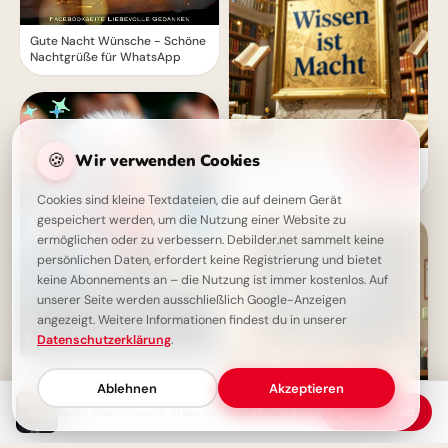
Gute Nacht Wünsche - Schöne
Nachtgrüße für WhatsApp
🍪
Wir verwenden Cookies
Wissen ist Macht: Die perfekte
Schulstart-Botschaft für
Instagram!
Cookies sind kleine Textdateien, die auf deinem Gerät
gespeichert werden, um die Nutzung einer Website zu
ermöglichen oder zu verbessern. Debilder.net sammelt keine
persönlichen Daten, erfordert keine Registrierung und bietet
keine Abonnements an – die Nutzung ist immer kostenlos. Auf
unserer Seite werden ausschließlich Google-Anzeigen
angezeigt. Weitere Informationen findest du in unserer
Datenschutzerklärung
.
Süße Gute Nacht Grüße mit
Ablehnen
Akzeptieren
einem niedlichen Hamster
Gute Nacht, süße Träume - Der Letzte macht das Licht aus!
Download
Weisheit durch Erfahrung: Ein
motivierender Spruch für