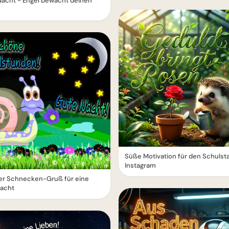
acht - Engel bewacht deinen
Süße Motivation für den Schulsta
Instagram
ger Schnecken-Gruß für eine
Nacht