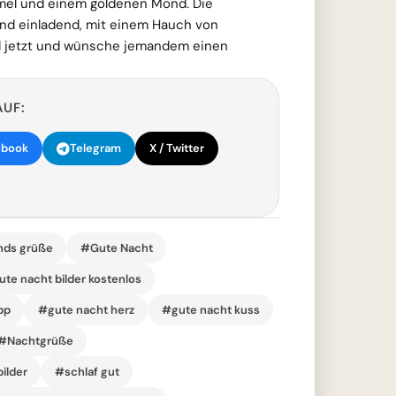
mel und einem goldenen Mond. Die
und einladend, mit einem Hauch von
ild jetzt und wünsche jemandem einen
AUF:
ebook
Telegram
X / Twitter
ds grüße
#Gute Nacht
te nacht bilder kostenlos
pp
#gute nacht herz
#gute nacht kuss
#Nachtgrüße
ilder
#schlaf gut