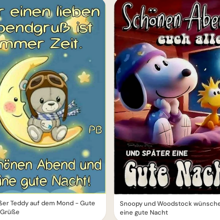
üßer Teddy auf dem Mond - Gute
Snoopy und Woodstock wünsch
 Grüße
eine gute Nacht