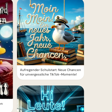
Aufregender Schulstart: Neue Chancen
für unvergessliche TikTok-Momente!
en