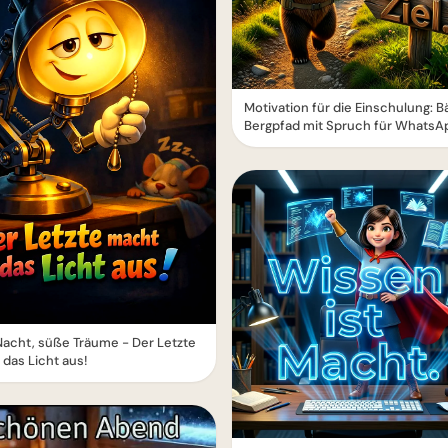
Motivation für die Einschulung: B
Bergpfad mit Spruch für WhatsA
acht, süße Träume - Der Letzte
das Licht aus!