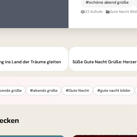
#schöne abend grüße
22 Aufrufe
·
Gute Nacht Bild
 ins Land der Träume gleiten
bende grüße
#abends grüße
#Gute Nacht
#gute nacht bilder
ecken