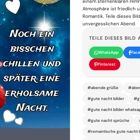
einem sternenklaren Him
Atmosphäre ist friedlich 
Romantik. Teile dieses B
unvergesslichen Abend.
TEILE DIESES BILD 
WhatsApp
Fac
Pinterest
#abende grüße
#aben
#gute nacht bilder
#gu
#gute nacht bilder whatsa
#gute nacht sprüche
#romantische gute nacht b