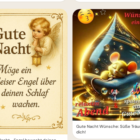
Gute Nacht Wünsche: Süße Träu
dich!