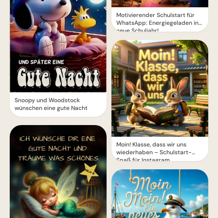
Motivierender Schulstart für
WhatsApp: Energiegeladen ins
neue Schuljahr!
Snoopy und Woodstock
wünschen eine gute Nacht
Moin! Klasse, dass wir uns
wiederhaben – Schulstart-
Spaß für Instagram