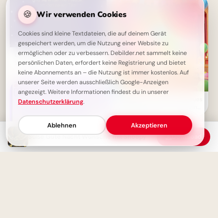
🍪
Wir verwenden Cookies
Cookies sind kleine Textdateien, die auf deinem Gerät
gespeichert werden, um die Nutzung einer Website zu
ermöglichen oder zu verbessern. Debilder.net sammelt keine
Liebevolle Gute Nacht
persönlichen Daten, erfordert keine Registrierung und bietet
Wünsche
keine Abonnements an – die Nutzung ist immer kostenlos. Auf
unserer Seite werden ausschließlich Google-Anzeigen
angezeigt. Weitere Informationen findest du in unserer
Ein fröhlicher Start in ein neues
Datenschutzerklärung
.
Abenteuer – Dein Schulbeginn
für WhatsApp!
Ablehnen
Akzeptieren
Süße Gute Nacht Wünsche mit Snoopy
Download
Nachtgruß für Whatsapp -