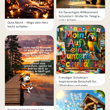
Ein flauschiges Willkommen!
Schulstart-Grüße für Telegram
zum Lächeln
Gute Nacht - Möge dein Herz
leicht schlafen
Freudiger Schulstart:
Inspirierende Botschaft für
WhatsApp und mehr
Snoopy wünscht eine gute