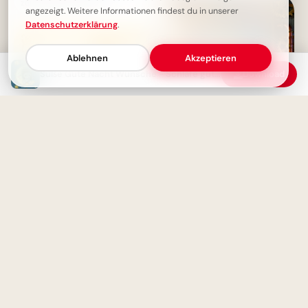
zauberhaften Abend
angezeigt. Weitere Informationen findest du in unserer
Datenschutzerklärung
.
Ablehnen
Akzeptieren
Süße Gute Nacht Wünsche - Schlafe gut, mein Freund!
Download
Bildung beginnt jetzt:
Spannende Schulerlebnisse für
Snapchat!
Gute Nacht - Engel bewacht
deinen Schlaf