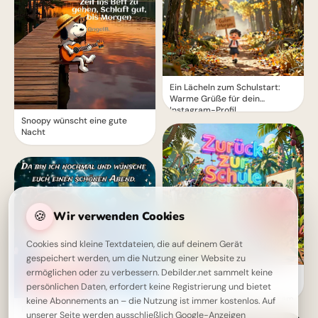
Ein Lächeln zum Schulstart:
Warme Grüße für dein
Instagram-Profil
Snoopy wünscht eine gute
Nacht
🍪
Wir verwenden Cookies
Cookies sind kleine Textdateien, die auf deinem Gerät
gespeichert werden, um die Nutzung einer Website zu
ermöglichen oder zu verbessern. Debilder.net sammelt keine
Ein witziger Start ins
persönlichen Daten, erfordert keine Registrierung und bietet
Schulleben: Lustige
Abenteuerbilder für Instagram
keine Abonnements an – die Nutzung ist immer kostenlos. Auf
Ein letztes Wort für einen
unserer Seite werden ausschließlich Google-Anzeigen