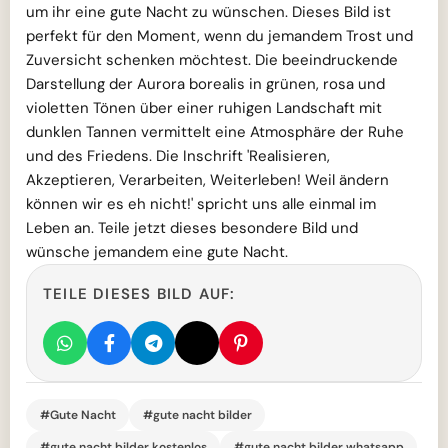
um ihr eine gute Nacht zu wünschen. Dieses Bild ist
perfekt für den Moment, wenn du jemandem Trost und
Zuversicht schenken möchtest. Die beeindruckende
Darstellung der Aurora borealis in grünen, rosa und
violetten Tönen über einer ruhigen Landschaft mit
dunklen Tannen vermittelt eine Atmosphäre der Ruhe
und des Friedens. Die Inschrift 'Realisieren,
Akzeptieren, Verarbeiten, Weiterleben! Weil ändern
können wir es eh nicht!' spricht uns alle einmal im
Leben an. Teile jetzt dieses besondere Bild und
wünsche jemandem eine gute Nacht.
TEILE DIESES BILD AUF:
#Gute Nacht
#gute nacht bilder
#gute nacht bilder kostenlos
#gute nacht bilder whatsapp