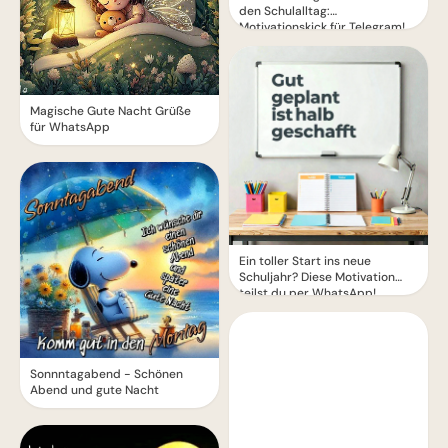
den Schulalltag:
Motivationskick für Telegram!
Magische Gute Nacht Grüße
für WhatsApp
Ein toller Start ins neue
Schuljahr? Diese Motivation
teilst du per WhatsApp!
Sonnntagabend - Schönen
Abend und gute Nacht