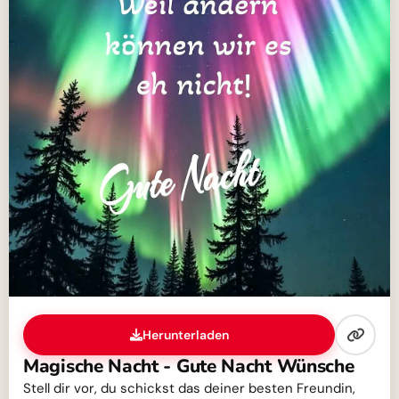
Herunterladen
Magische Nacht - Gute Nacht Wünsche
Stell dir vor, du schickst das deiner besten Freundin,