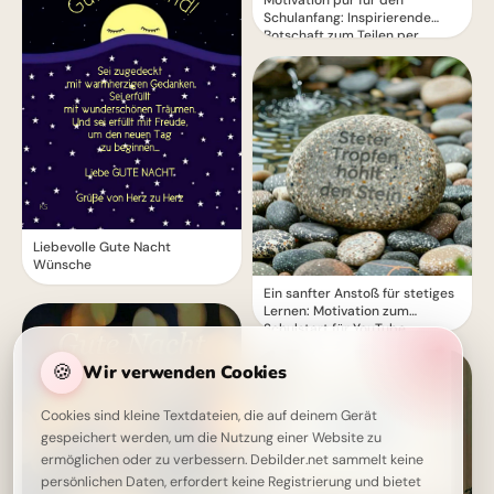
Motivation pur für den
Schulanfang: Inspirierende
Botschaft zum Teilen per
WhatsApp!
Liebevolle Gute Nacht
Wünsche
Ein sanfter Anstoß für stetiges
Lernen: Motivation zum
Schulstart für YouTube.
🍪
Wir verwenden Cookies
Cookies sind kleine Textdateien, die auf deinem Gerät
gespeichert werden, um die Nutzung einer Website zu
ermöglichen oder zu verbessern. Debilder.net sammelt keine
persönlichen Daten, erfordert keine Registrierung und bietet