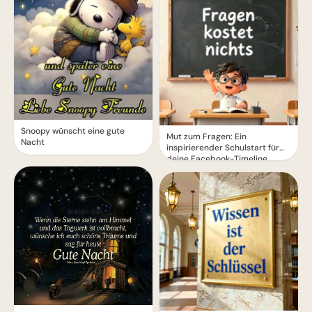
Snoopy wünscht eine gute
Mut zum Fragen: Ein
Nacht
inspirierender Schulstart für
deine Facebook-Timeline