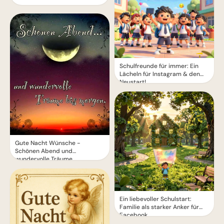
Schulfreunde für immer: Ein
Lächeln für Instagram & den
Neustart!
Gute Nacht Wünsche -
Schönen Abend und
wundervolle Träume
Ein liebevoller Schulstart:
Familie als starker Anker für
Facebook