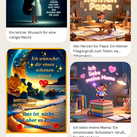
Ein letzter Wunsch für eine
ruhige Nacht
Von Herzen für Papa: Ein kleiner
Fliegergruß zum Teilen via
WhatsApp
Ich liebe meine Mama: Ein
emotionaler Schulstart-Gruß