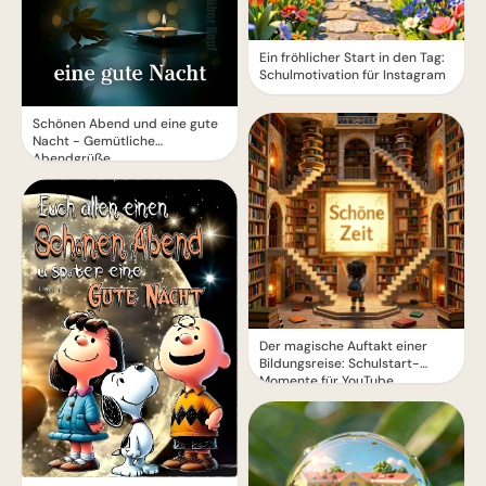
Ein fröhlicher Start in den Tag:
Schulmotivation für Instagram
Schönen Abend und eine gute
Nacht - Gemütliche
Abendgrüße
Der magische Auftakt einer
Bildungsreise: Schulstart-
Momente für YouTube