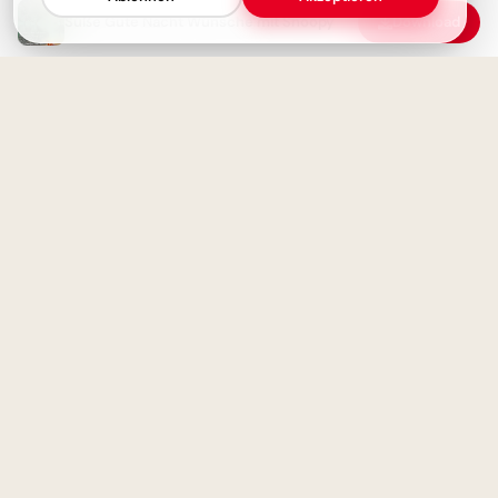
Süße Gute Nacht Wünsche mit Snoopy
Download
Bildung beginnt jetzt:
Spannende Schulerlebnisse für
Snapchat!
Sonnntagabend - Schönen
Abend und gute Nacht
Magische Schulanfänge:
Inspirationen für neue
Horizonte auf Pinterest