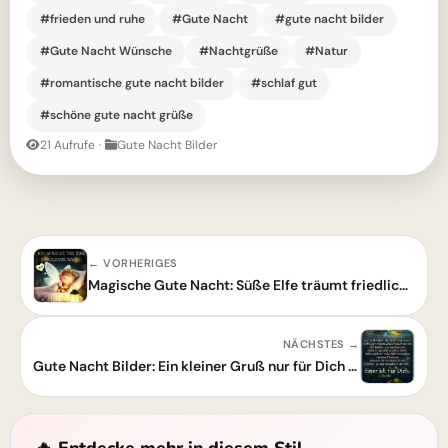
#frieden und ruhe
#Gute Nacht
#gute nacht bilder
#Gute Nacht Wünsche
#Nachtgrüße
#Natur
#romantische gute nacht bilder
#schlaf gut
#schöne gute nacht grüße
21 Aufrufe
·
Gute Nacht Bilder
← VORHERIGES
Magische Gute Nacht: Süße Elfe träumt friedlich im Sternenlicht!
NÄCHSTES →
Gute Nacht Bilder: Ein kleiner Gruß nur für Dich zum Träumen
🔥 Entdecke mehr in diesem Stil