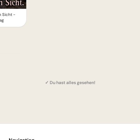
 Sicht -
ag
✓ Du hast alles gesehen!