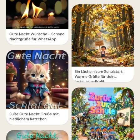
Gute Nacht Wünsche - Schöne
Nachtgrüße für WhatsApp
Ein Lächeln zum Schulstart:
Warme Grüße für dein
Instagram-Profil
Süße Gute Nacht Grüße mit
niedlichem Kätzchen