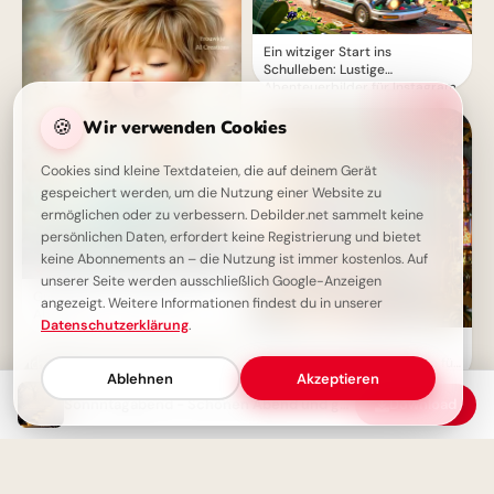
Ein witziger Start ins
Schulleben: Lustige
Abenteuerbilder für Instagram
🍪
Wir verwenden Cookies
Cookies sind kleine Textdateien, die auf deinem Gerät
gespeichert werden, um die Nutzung einer Website zu
ermöglichen oder zu verbessern. Debilder.net sammelt keine
persönlichen Daten, erfordert keine Registrierung und bietet
keine Abonnements an – die Nutzung ist immer kostenlos. Auf
unserer Seite werden ausschließlich Google-Anzeigen
Gute Nacht - Gemütlicher
angezeigt. Weitere Informationen findest du in unserer
Abend
Datenschutzerklärung
.
Bildung beginnt jetzt:
Spannende Schulerlebnisse für
Ablehnen
Akzeptieren
Snapchat!
Sonnntagabend - Schönen Abend und gute Nacht
Download