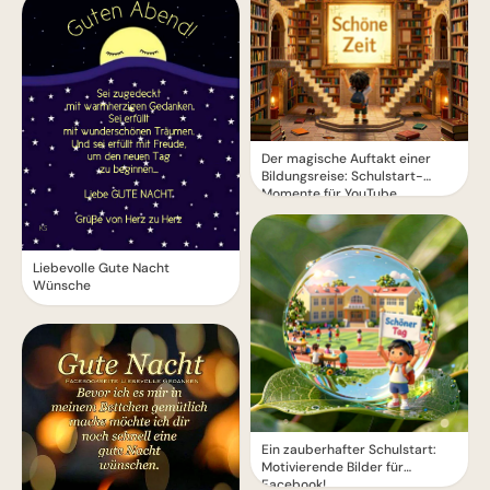
Der magische Auftakt einer
Bildungsreise: Schulstart-
Momente für YouTube
Liebevolle Gute Nacht
Wünsche
Ein zauberhafter Schulstart:
Motivierende Bilder für
Facebook!