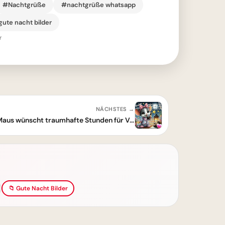
#Nachtgrüße
#nachtgrüße whatsapp
ute nacht bilder
r
NÄCHSTES →
Zarte Gute Nacht Grüße: Süße Maus wünscht traumhafte Stunden für Verliebte
📁 Gute Nacht Bilder