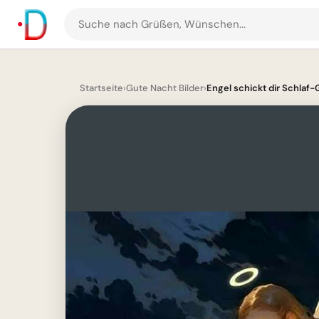
Suche
nach
Grüßen
und
Startseite
›
Gute Nacht Bilder
›
Engel schickt dir Schlaf-
Bildern