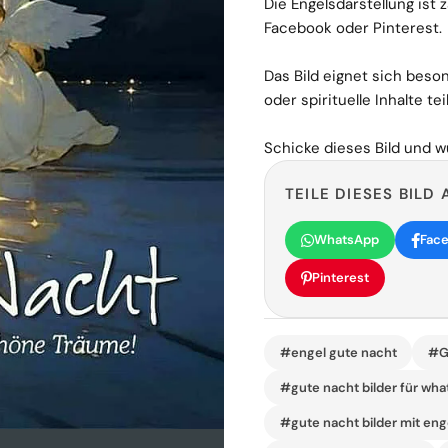
Die Engelsdarstellung ist z
Facebook oder Pinterest.
Das Bild eignet sich bes
oder spirituelle Inhalte tei
Schicke dieses Bild und 
TEILE DIESES BILD 
WhatsApp
Fac
Pinterest
#engel gute nacht
#G
#gute nacht bilder für wh
#gute nacht bilder mit eng