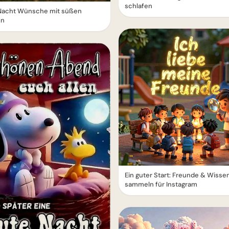
schlafen
Nacht Wünsche mit süßen
en
Ein guter Start: Freunde & Wisse
sammeln für Instagram