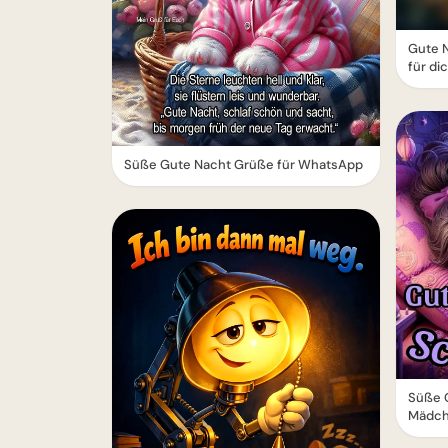
Gute 
für di
Süße Gute Nacht Grüße für WhatsApp
Süße 
Mädc