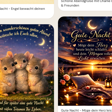
Schöne Abendgrüße mit Charlie
& Freunden
acht - Engel bewacht deinen
Gute Nacht - Möge dein Herz lei