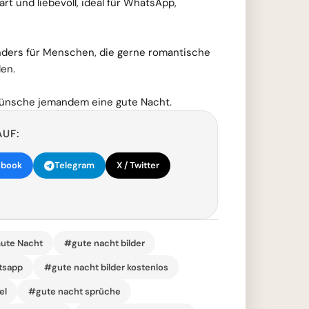
art und liebevoll, ideal für WhatsApp,
onders für Menschen, die gerne romantische
len.
wünsche jemandem eine gute Nacht.
AUF:
ebook
Telegram
X / Twitter
ute Nacht
#gute nacht bilder
atsapp
#gute nacht bilder kostenlos
el
#gute nacht sprüche