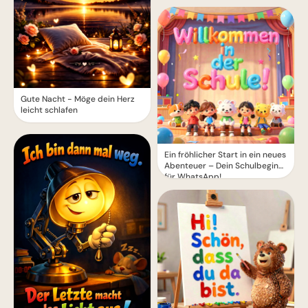
Gute Nacht - Möge dein Herz
leicht schlafen
Ein fröhlicher Start in ein neues
Abenteuer – Dein Schulbeginn
für WhatsApp!