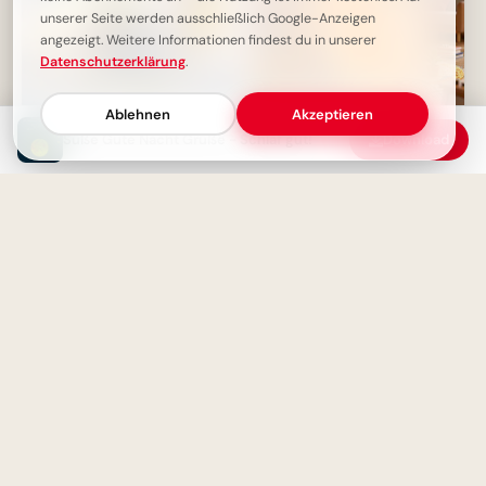
unserer Seite werden ausschließlich Google-Anzeigen
angezeigt. Weitere Informationen findest du in unserer
Datenschutzerklärung
.
Ablehnen
Akzeptieren
Motivierende Bilder zur
Süße Gute Nacht Grüße - Schlaf gut!
Download
Einschulung mit Familienliebe
– Herzlich für WhatsApp
Snoopy wünscht eine gute
Nacht
Starker Schulstart: Väterliche
Inspiration für Instagram