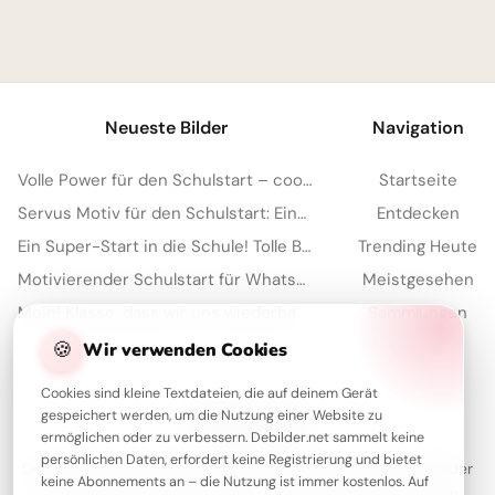
1
Neueste Bilder
Navigation
Volle Power für den Schulstart – coole Sprüche für TikTok!
Startseite
Servus Motiv für den Schulstart: Eine lustige Eichhörnchen Grafik für WhatsApp
Entdecken
Ein Super-Start in die Schule! Tolle Bilder für Pinterest zum Teilen.
Trending Heute
Motivierender Schulstart für WhatsApp: Energiegeladen ins neue Schuljahr!
Meistgesehen
Moin! Klasse, dass wir uns wiederhaben – Schulstart-Spaß für Instagram
Sammlungen
Artikel
🍪
Wir verwenden Cookies
Cookies sind kleine Textdateien, die auf deinem Gerät
gespeichert werden, um die Nutzung einer Website zu
Über Debilder
ermöglichen oder zu verbessern. Debilder.net sammelt keine
persönlichen Daten, erfordert keine Registrierung und bietet
Debilder ist deine Plattform für die schönsten Grüße und Bilder
keine Abonnements an – die Nutzung ist immer kostenlos. Auf
zum Teilen. Entdecke unsere Sammlung und verschenke ein