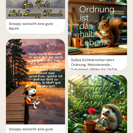
Snoopy wünscht eine gute
Nacht
Süßes Eichhörnchen lehrt
Ordnung: Motivierende
Schulstart-Bilder für TikTok
Snoopy wünscht eine gute