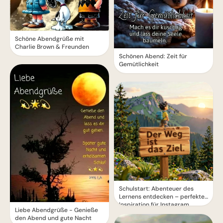
Schöne Abendgrüße mit
Charlie Brown & Freunden
Schönen Abend: Zeit für
Gemütlichkeit
Schulstart: Abenteuer des
Lernens entdecken – perfekte
Inspiration für Instagram
Liebe Abendgrüße - Genieße
den Abend und gute Nacht