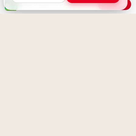
Schönen Abend: Zeit für Gemütlichkeit
Download
Motivation für die Einschulung:
Bär am Bergpfad mit Spruch
für WhatsApp
Ein süßer Teddy auf dem Mond
- Gute Nacht Grüße
Volle Power für den Schulstart
– coole Sprüche für TikTok!