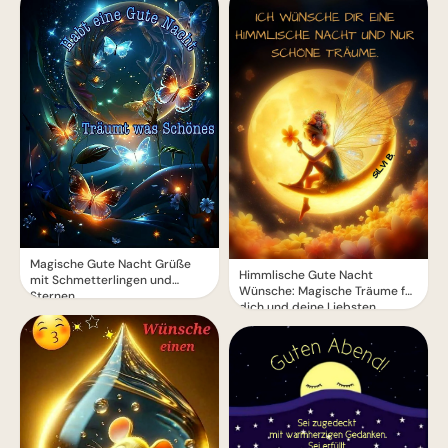
Magische Gute Nacht Grüße
Himmlische Gute Nacht
mit Schmetterlingen und
Wünsche: Magische Träume für
Sternen
dich und deine Liebsten