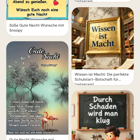
Instagram.
Süße Gute Nacht Wünsche mit
Snoopy
Wissen ist Macht: Die perfekte
Schulstart-Botschaft für
Instagram!
Gute Nacht Wünsche mit