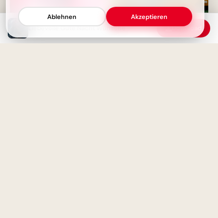
Ablehnen
Akzeptieren
Liebevolle Gute Nacht Wünsche
Download
Süßes Eichhörnchen lehrt
Süße Träume mit Snoopy: Gute
Ordnung: Motivierende
Nacht!
Schulstart-Bilder für TikTok
Süße Motivation für den
Schulstart auf Instagram