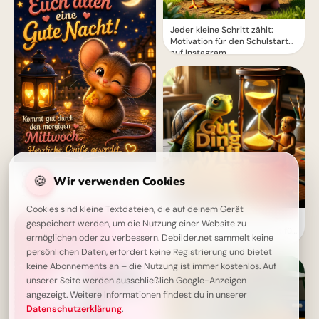
Jeder kleine Schritt zählt:
Motivation für den Schulstart
auf Instagram.
Gute Nacht Bilder mit süßer
🍪
Wir verwenden Cookies
Maus – Ein warmer Wunsch für
morgen
Cookies sind kleine Textdateien, die auf deinem Gerät
Geduld zahlt sich aus: Eine
gespeichert werden, um die Nutzung einer Website zu
motivierende Schulweisheit für
ermöglichen oder zu verbessern. Debilder.net sammelt keine
dein Pinterest Board
persönlichen Daten, erfordert keine Registrierung und bietet
keine Abonnements an – die Nutzung ist immer kostenlos. Auf
unserer Seite werden ausschließlich Google-Anzeigen
angezeigt. Weitere Informationen findest du in unserer
Datenschutzerklärung
.