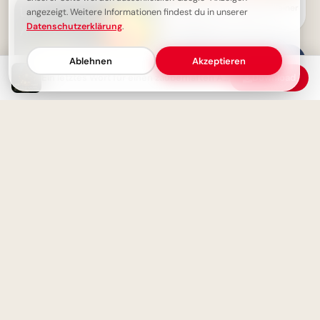
Von Herzen für Papa: Ein kleiner
angezeigt. Weitere Informationen findest du in unserer
Fliegergruß zum Teilen via
Datenschutzerklärung
.
WhatsApp
Ablehnen
Akzeptieren
Ein letztes Wort für einen zauberhaften Abend
Download
Ich liebe meine Mama: Ein
Liebe Abendgrüße - Genieße
emotionaler Schulstart-Gruß
den Abend und gute Nacht
für WhatsApp!