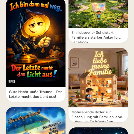
Ein liebevoller Schulstart:
Familie als starker Anker für
Facebook
Gute Nacht, süße Träume - Der
Letzte macht das Licht aus!
Motivierende Bilder zur
Einschulung mit Familienliebe
– Herzlich für WhatsApp