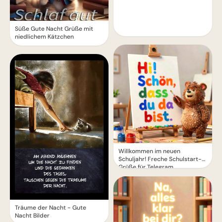
Süße Gute Nacht Grüße mit
niedlichem Kätzchen
Willkommen im neuen
Schuljahr! Freche Schulstart-
Grüße für Telegram
Träume der Nacht - Gute
Nacht Bilder