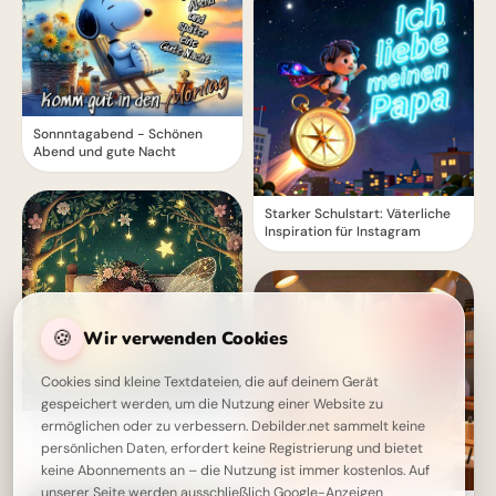
Sonnntagabend - Schönen
Abend und gute Nacht
Starker Schulstart: Väterliche
Inspiration für Instagram
🍪
Wir verwenden Cookies
Cookies sind kleine Textdateien, die auf deinem Gerät
gespeichert werden, um die Nutzung einer Website zu
ermöglichen oder zu verbessern. Debilder.net sammelt keine
Magische Gute Nacht Grüße
für WhatsApp
persönlichen Daten, erfordert keine Registrierung und bietet
keine Abonnements an – die Nutzung ist immer kostenlos. Auf
unserer Seite werden ausschließlich Google-Anzeigen