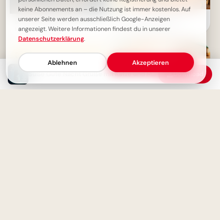
keine Abonnements an – die Nutzung ist immer kostenlos. Auf
Ein fröhliches Hallo zum
unserer Seite werden ausschließlich Google-Anzeigen
Schöne Gute Nacht Wünsche
Schulstart: Entdecke
angezeigt. Weitere Informationen findest du in unserer
für deine Liebsten
Lernfreude für Pinterest!
Datenschutzerklärung
.
Ablehnen
Akzeptieren
Süße Gute Nacht Grüße mit Katze und Mädchen
Download
Schulstart mit einem
Schmunzeln: Deine Facebook-
Grüße zum ABC-Abenteuer!
Gute Nacht - Engel bewacht
deinen Schlaf