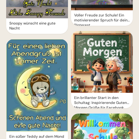
Voller Freude zur Schule! Ein
motivierender Spruch für dein
Snoopy wünscht eine gute
Pinterest
Nacht
Ein brillanter Start in den
Schultag: Inspirierende Guten
Morgen Grüße für Facebook
Ein süßer Teddy auf dem Mond