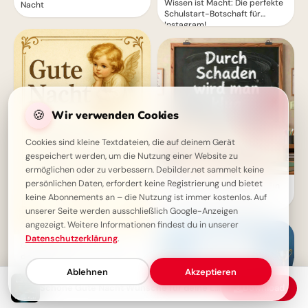
Wissen ist Macht: Die perfekte
Nacht
Schulstart-Botschaft für
Instagram!
🍪
Wir verwenden Cookies
Cookies sind kleine Textdateien, die auf deinem Gerät
gespeichert werden, um die Nutzung einer Website zu
ermöglichen oder zu verbessern. Debilder.net sammelt keine
persönlichen Daten, erfordert keine Registrierung und bietet
Weisheit durch Erfahrung: Ein
motivierender Spruch für
keine Abonnements an – die Nutzung ist immer kostenlos. Auf
Facebook zum Schulstart.
unserer Seite werden ausschließlich Google-Anzeigen
angezeigt. Weitere Informationen findest du in unserer
Datenschutzerklärung
.
Gute Nacht - Engel bewacht
deinen Schlaf
Ablehnen
Akzeptieren
Schöne Gute Nacht Wünsche für deine Liebsten
Download