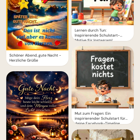
Lernen durch Tun:
Inspirierende Schulstart-
Motive für Instagram!
Schöner Abend, gute Nacht -
Herzliche Grüße
Mut zum Fragen: Ein
inspirierender Schulstart für
deine Facebook-Timeline