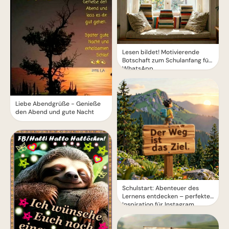
Lesen bildet! Motivierende
Botschaft zum Schulanfang für
WhatsApp
Liebe Abendgrüße - Genieße
den Abend und gute Nacht
Schulstart: Abenteuer des
Lernens entdecken – perfekte
Inspiration für Instagram