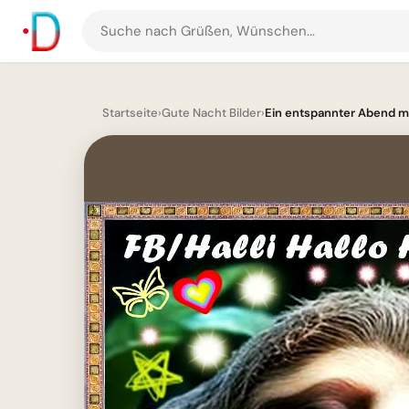
Suche
nach
Grüßen
und
Startseite
›
Gute Nacht Bilder
›
Ein entspannter Abend mit
Bildern