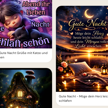
Gute Nacht Grüße mit Katze und
hen
Gute Nacht - Möge dein Herz lei
schlafen