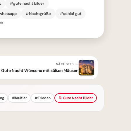
t
#gute nacht bilder
 whatsapp
#Nachtgrüße
#schlaf gut
er
NÄCHSTES →
Gute Nacht Wünsche mit süßen Mäusen
ng
#faultier
#Frieden
📁 Gute Nacht Bilder