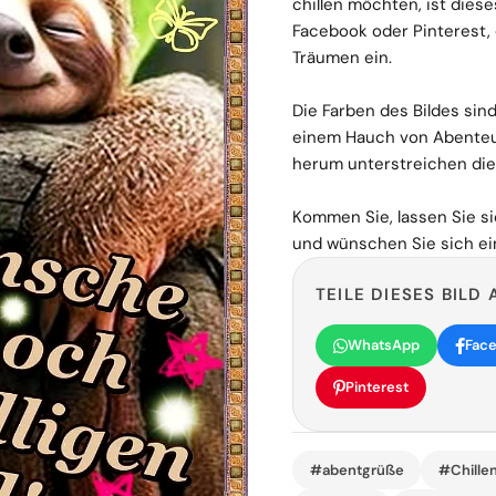
chillen möchten, ist dies
Facebook oder Pinterest, 
Träumen ein.
Die Farben des Bildes sin
einem Hauch von Abenteue
herum unterstreichen die
Kommen Sie, lassen Sie s
und wünschen Sie sich ei
TEILE DIESES BILD 
WhatsApp
Fac
Pinterest
#abentgrüße
#Chille