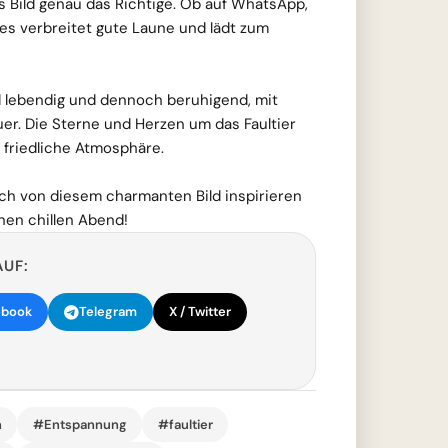
es Bild genau das Richtige. Ob auf WhatsApp,
es verbreitet gute Laune und lädt zum
d lebendig und dennoch beruhigend, mit
r. Die Sterne und Herzen um das Faultier
 friedliche Atmosphäre.
ich von diesem charmanten Bild inspirieren
nen chillen Abend!
AUF:
ebook
Telegram
X / Twitter
n
#Entspannung
#faultier