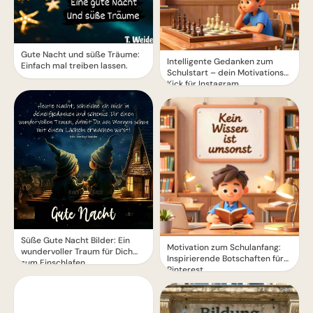
Gute Nacht und süße Träume:
Intelligente Gedanken zum
Einfach mal treiben lassen.
Schulstart – dein Motivations-
Kick für Instagram
Süße Gute Nacht Bilder: Ein
Motivation zum Schulanfang:
wundervoller Traum für Dich
Inspirierende Botschaften für
zum Einschlafen
Pinterest