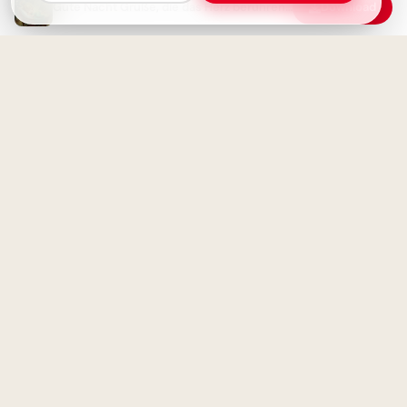
Gute Nacht Grüße, die das Herz berühren: Dein Lächeln ins Land der Träume tragen.
Download
für Telegram
Gute Nacht Bilder: Morgen
Glück – schlaf gut und träume
Neustart voller Motivation:
schön.
Schulbeginn inspirieren und
auf TikTok verbreiten!