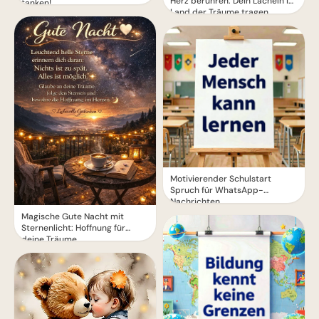
Herz berühren: Dein Lächeln ins
tanken!
Land der Träume tragen.
Motivierender Schulstart
Spruch für WhatsApp-
Nachrichten
Magische Gute Nacht mit
Sternenlicht: Hoffnung für
deine Träume