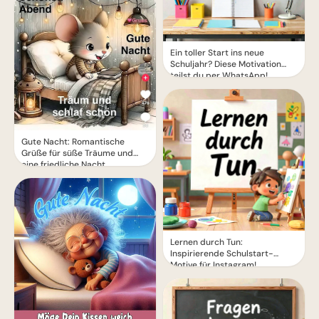
Ein toller Start ins neue
Schuljahr? Diese Motivation
teilst du per WhatsApp!
Gute Nacht: Romantische
Grüße für süße Träume und
eine friedliche Nacht
Lernen durch Tun:
Inspirierende Schulstart-
Motive für Instagram!