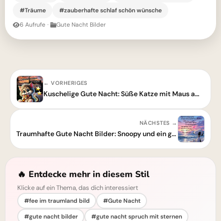
#Träume
#zauberhafte schlaf schön wünsche
6 Aufrufe
·
Gute Nacht Bilder
← VORHERIGES
Kuschelige Gute Nacht: Süße Katze mit Maus am Abend
NÄCHSTES →
Traumhafte Gute Nacht Bilder: Snoopy und ein gemütlicher Abendgruß am Meer
🔥 Entdecke mehr in diesem Stil
Klicke auf ein Thema, das dich interessiert
#fee im traumland bild
#Gute Nacht
#gute nacht bilder
#gute nacht spruch mit sternen