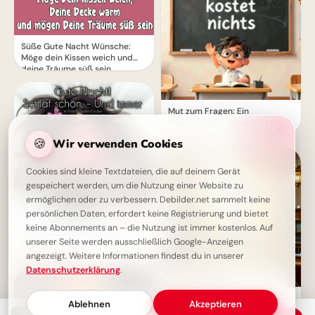
Süße Gute Nacht Wünsche:
Möge dein Kissen weich und
deine Träume süß sein
Mut zum Fragen: Ein
inspirierender Schulstart für
deine Facebook-Timeline
🍪
Wir verwenden Cookies
Cookies sind kleine Textdateien, die auf deinem Gerät
gespeichert werden, um die Nutzung einer Website zu
ermöglichen oder zu verbessern. Debilder.net sammelt keine
persönlichen Daten, erfordert keine Registrierung und bietet
keine Abonnements an – die Nutzung ist immer kostenlos. Auf
Lustige Gute Nacht Grüße:
unserer Seite werden ausschließlich Google-Anzeigen
Schlaf schön und immer ans
Fenster denken!
angezeigt. Weitere Informationen findest du in unserer
Datenschutzerklärung
.
Wissen ist der Schlüssel -
Ablehnen
Akzeptieren
Inspirierende Schulstart Bilder