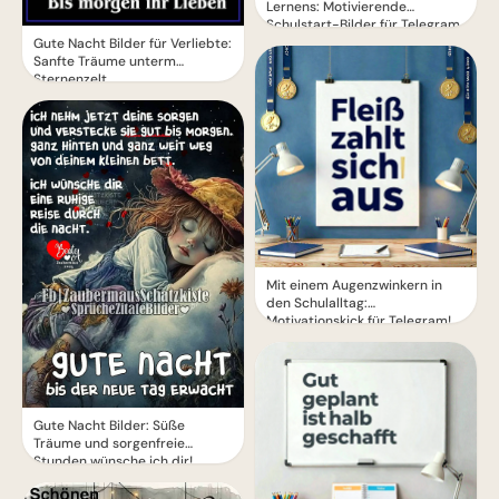
Lernens: Motivierende
Schulstart-Bilder für Telegram
Gute Nacht Bilder für Verliebte:
Sanfte Träume unterm
Sternenzelt
Mit einem Augenzwinkern in
den Schulalltag:
Motivationskick für Telegram!
Gute Nacht Bilder: Süße
Träume und sorgenfreie
Stunden wünsche ich dir!