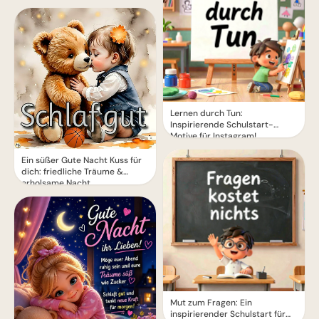
Lernen durch Tun:
Inspirierende Schulstart-
Motive für Instagram!
Ein süßer Gute Nacht Kuss für
dich: friedliche Träume &
erholsame Nacht
Mut zum Fragen: Ein
inspirierender Schulstart für