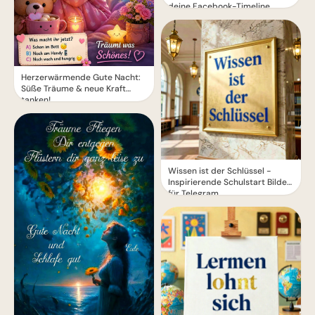
deine Facebook-Timeline
Herzerwärmende Gute Nacht:
Süße Träume & neue Kraft
tanken!
Wissen ist der Schlüssel -
Inspirierende Schulstart Bilder
für Telegram