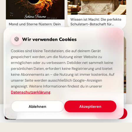
Wissen ist Macht: Die perfekte
Mond und Sterne flüstern: Dein
Schulstart-Botschaft für
Gute Nacht Bild für
Instagram!
zauberhafte Träume
🍪
Wir verwenden Cookies
Cookies sind kleine Textdateien, die auf deinem Gerät
gespeichert werden, um die Nutzung einer Website zu
ermöglichen oder zu verbessern. Debilder.net sammelt keine
persönlichen Daten, erfordert keine Registrierung und bietet
keine Abonnements an – die Nutzung ist immer kostenlos. Auf
unserer Seite werden ausschließlich Google-Anzeigen
angezeigt. Weitere Informationen findest du in unserer
Datenschutzerklärung
.
Weisheit durch Erfahrung: Ein
motivierender Spruch für
Ablehnen
Akzeptieren
Facebook zum Schulstart.
Magische Gute Nacht Grüße für WhatsApp
Download
Gute Nacht Grüße: Süße Maus
bringt dir süße Träume