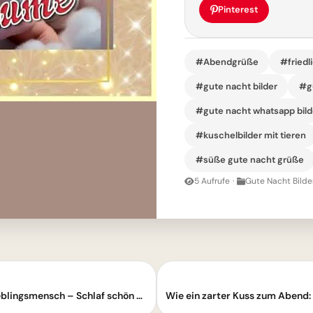
Pinterest
#Abendgrüße
#friedl
#gute nacht bilder
#gu
#gute nacht whatsapp bild
#kuschelbilder mit tieren
#süße gute nacht grüße
5 Aufrufe
·
Gute Nacht Bilde
Süßer Bär wünscht: Gute Nacht, mein Lieblingsmensch – Schlaf schön und träum süß!