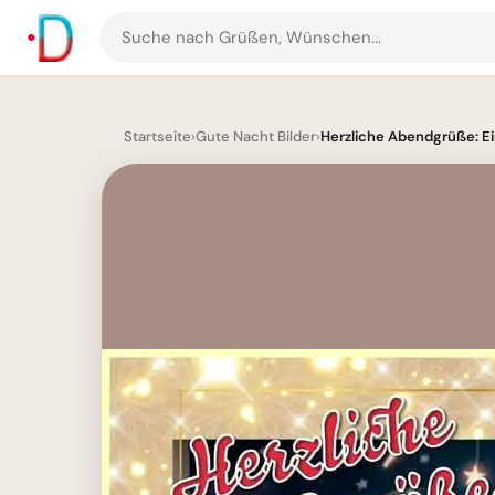
Suche
nach
Grüßen
und
Startseite
›
Gute Nacht Bilder
›
Herzliche Abendgrüße: Ei
Bildern