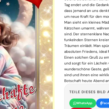
Tag endet und die Gedank
dass jemand an uns denkt
um neue Kraft für den mo
Man sieht ein kleines Mäd
Kätzchen umarmt, währen
sind. Der sternenklare N
funkelnden Sternen kreie
Träumen einlädt. Man spür
absoluten Friedens, ideal 
Einen solchen Gruß zu em
und sorgt für ein Lächeln 
wunderschöne Geste, geli
sind und ihnen eine wirkl
Botschaft heute Abend 
TEILE DIESES BILD 
WhatsApp
Fac