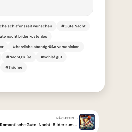
iche schlafenszeit wünschen
#Gute Nacht
te nacht bilder kostenlos
er
#herzliche abendgrüße verschicken
#Nachtgrüße
#schlaf gut
#Träume
r
NÄCHSTES →
Wie ein zarter Kuss zum Abend: Romantische Gute-Nacht-Bilder zum Teilen