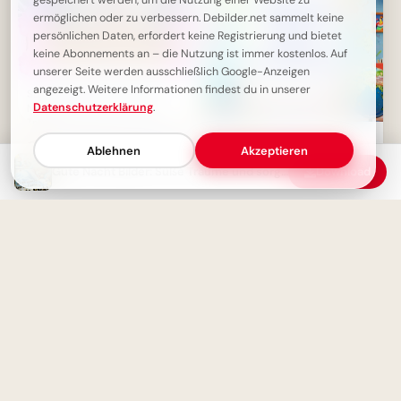
gespeichert werden, um die Nutzung einer Website zu
ermöglichen oder zu verbessern. Debilder.net sammelt keine
persönlichen Daten, erfordert keine Registrierung und bietet
keine Abonnements an – die Nutzung ist immer kostenlos. Auf
unserer Seite werden ausschließlich Google-Anzeigen
angezeigt. Weitere Informationen findest du in unserer
Süße Gute Nacht: Kuschel-
Datenschutzerklärung
.
Mäuse wünschen liebevolle
Träume.
Schulstart-Booster für
Ablehnen
WhatsApp: Bildung kennt
Akzeptieren
wirklich keine Grenzen!
Gute Nacht Bilder: Süße Träume und sorgenfreie Stunden wünsche ich dir!
Download
Lernen ist Leben: Inspirierende