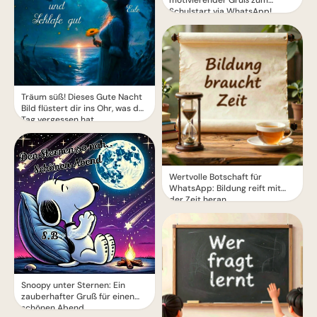
Schulstart via WhatsApp!
Träum süß! Dieses Gute Nacht
Bild flüstert dir ins Ohr, was der
Tag vergessen hat.
Wertvolle Botschaft für
WhatsApp: Bildung reift mit
der Zeit heran
Snoopy unter Sternen: Ein
zauberhafter Gruß für einen
schönen Abend