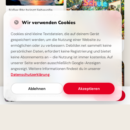
Süßer Bär bringt liebevolle
Gute Nacht Grüße – Schlaf gut,
ihr Lieben!
🍪
Wir verwenden Cookies
Cookies sind kleine Textdateien, die auf deinem Gerät
gespeichert werden, um die Nutzung einer Website zu
Ein witziger Start ins
ermöglichen oder zu verbessern. Debilder.net sammelt keine
Schulleben: Lustige
persönlichen Daten, erfordert keine Registrierung und bietet
Abenteuerbilder für Instagram
keine Abonnements an – die Nutzung ist immer kostenlos. Auf
unserer Seite werden ausschließlich Google-Anzeigen
angezeigt. Weitere Informationen findest du in unserer
Datenschutzerklärung
.
Ablehnen
Akzeptieren
Süße Gute Nacht Grüße: Kuschelzeit mit Kätzchen und schönen Träumen
Download
Cozy Gute Nacht Grüße: Süßer
Teddybär auf dem Mond
wünscht süße Träume
Bildung beginnt jetzt:
Spannende Schulerlebnisse für