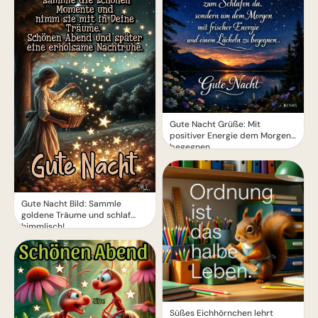
Gute Nacht Grüße: Mit
positiver Energie dem Morgen
begegnen
Gute Nacht Bild: Sammle
goldene Träume und schlaf
himmlisch!
Süßes Eichhörnchen lehrt