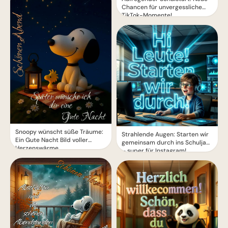
Chancen für unvergessliche
TikTok-Momente!
Snoopy wünscht süße Träume:
Strahlende Augen: Starten wir
Ein Gute Nacht Bild voller
gemeinsam durch ins Schuljahr
Herzenswärme
– super für Instagram!