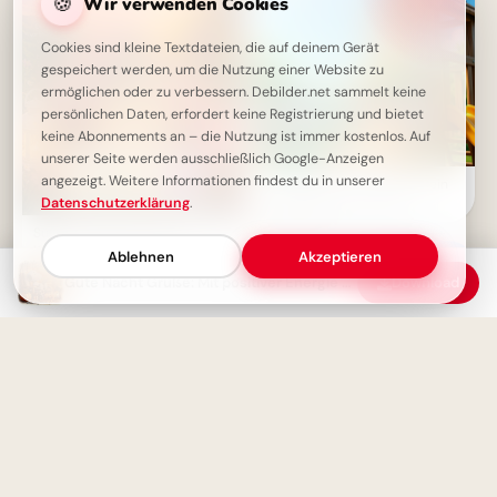
🍪
Wir verwenden Cookies
Cookies sind kleine Textdateien, die auf deinem Gerät
gespeichert werden, um die Nutzung einer Website zu
ermöglichen oder zu verbessern. Debilder.net sammelt keine
persönlichen Daten, erfordert keine Registrierung und bietet
keine Abonnements an – die Nutzung ist immer kostenlos. Auf
unserer Seite werden ausschließlich Google-Anzeigen
angezeigt. Weitere Informationen findest du in unserer
Aufregender Schulstart! Dein
motivierender Gruß für
Datenschutzerklärung
.
Instagram
Süße Gute Nacht Grüße:
Kuschelzeit mit Kätzchen und
Ablehnen
Akzeptieren
schönen Träumen
Gute Nacht Grüße: Mit positiver Energie dem Morgen begegnen
Download
Ein strahlender Schulstart: