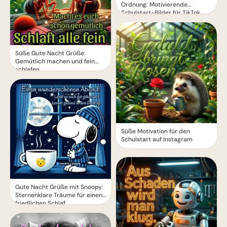
Ordnung: Motivierende
Schulstart-Bilder für TikTok
Süße Gute Nacht Grüße:
Gemütlich machen und fein
schlafen
Süße Motivation für den
Schulstart auf Instagram
Gute Nacht Grüße mit Snoopy:
Sternenklare Träume für einen
friedlichen Schlaf