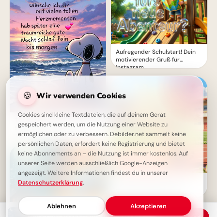
Aufregender Schulstart! Dein
motivierender Gruß für
Instagram
🍪
Wir verwenden Cookies
Cookies sind kleine Textdateien, die auf deinem Gerät
Traumhafte Gute Nacht Bilder:
gespeichert werden, um die Nutzung einer Website zu
Snoopy und ein gemütlicher
ermöglichen oder zu verbessern. Debilder.net sammelt keine
Abendgruß am Meer
persönlichen Daten, erfordert keine Registrierung und bietet
keine Abonnements an – die Nutzung ist immer kostenlos. Auf
unserer Seite werden ausschließlich Google-Anzeigen
angezeigt. Weitere Informationen findest du in unserer
Ein strahlender Schulstart:
Datenschutzerklärung
.
Aufbruch ins Lernen für
Snapchat-Stories!
Ablehnen
Akzeptieren