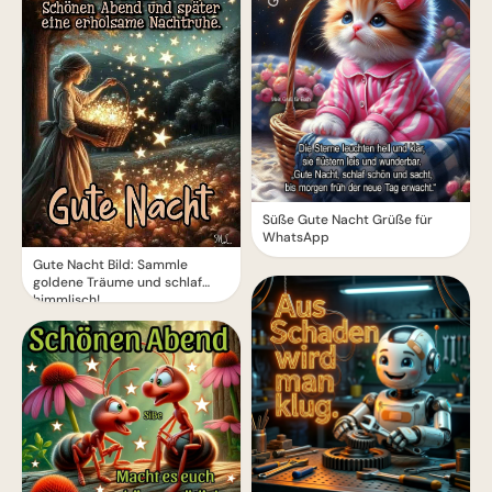
Süße Gute Nacht Grüße für
WhatsApp
Gute Nacht Bild: Sammle
goldene Träume und schlaf
himmlisch!