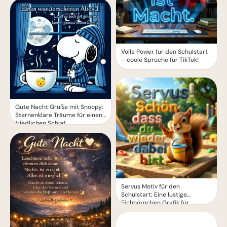
Volle Power für den Schulstart
– coole Sprüche für TikTok!
Gute Nacht Grüße mit Snoopy:
Sternenklare Träume für einen
friedlichen Schlaf
Servus Motiv für den
Schulstart: Eine lustige
Eichhörnchen Grafik für
WhatsApp