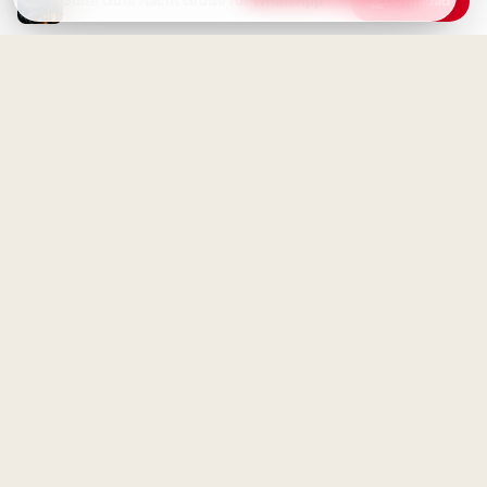
Süße Gute Nacht Grüße für WhatsApp
Download
Zauberhafter Gute Nacht Gruß:
Süße Träume und ein sanfter
Wochenstart
Ein schwungvoller Start ins
Lernen: Schulbeginn Grüße für
Instagram
Gute Nacht Grüße: Mit warmer
Umarmung ins Land der