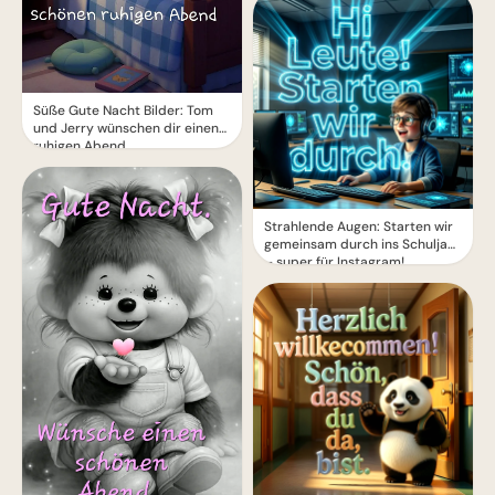
Süße Gute Nacht Bilder: Tom
und Jerry wünschen dir einen
ruhigen Abend
Strahlende Augen: Starten wir
gemeinsam durch ins Schuljahr
– super für Instagram!