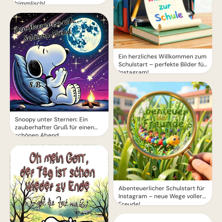
himmlisch!
Ein herzliches Willkommen zum
Schulstart – perfekte Bilder für
Instagram!
Snoopy unter Sternen: Ein
zauberhafter Gruß für einen
schönen Abend
Abenteuerlicher Schulstart für
Instagram – neue Wege voller
Freude!