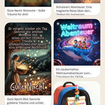
Schulstart Abenteuer: Eine
Gute Nacht Wünsche - Süße
magische Reise über den
Träume für dich
Wolken für Instagram
Ein zauberhaftes
Weltraumabenteuer zum
Schulstart für TikTok
Gute Nacht Bild: Sammle
goldene Träume und schlaf