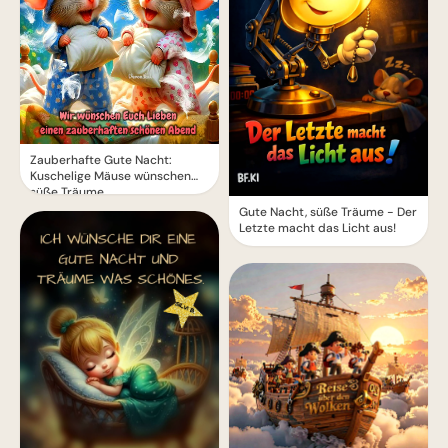
Zauberhafte Gute Nacht:
Kuschelige Mäuse wünschen
süße Träume
Gute Nacht, süße Träume - Der
Letzte macht das Licht aus!