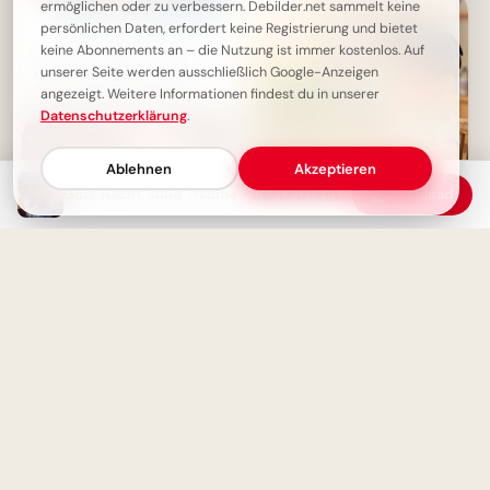
ermöglichen oder zu verbessern. Debilder.net sammelt keine
persönlichen Daten, erfordert keine Registrierung und bietet
keine Abonnements an – die Nutzung ist immer kostenlos. Auf
Gute Nacht Bilder: Dein Freund
unserer Seite werden ausschließlich Google-Anzeigen
Kätzchen wünscht süße
Träume und eine friedliche
angezeigt. Weitere Informationen findest du in unserer
Nacht.
Datenschutzerklärung
.
Ablehnen
Akzeptieren
Gute Nacht, süße Träume - Der Letzte macht das Licht aus!
Download
Ein fröhliches Hallo zum
Schulstart: Entdecke
Lernfreude für Pinterest!
Kleiner Wichtel, großes Herz:
Schlaf gut, du bist mir
wichtelig!