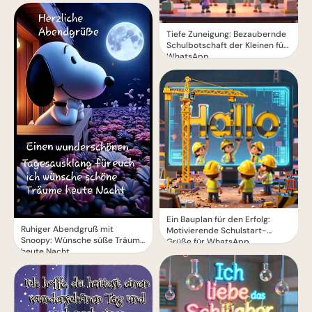
Tiefe Zuneigung: Bezaubernde
Schulbotschaft der Kleinen für
WhatsApp
Ein Bauplan für den Erfolg:
Ruhiger Abendgruß mit
Motivierende Schulstart-
Snoopy: Wünsche süße Träume
Grüße für WhatsApp
heute Nacht