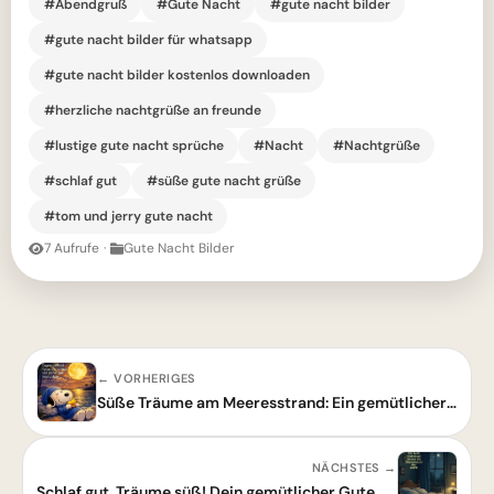
#Abendgruß
#Gute Nacht
#gute nacht bilder
#gute nacht bilder für whatsapp
#gute nacht bilder kostenlos downloaden
#herzliche nachtgrüße an freunde
#lustige gute nacht sprüche
#Nacht
#Nachtgrüße
#schlaf gut
#süße gute nacht grüße
#tom und jerry gute nacht
7 Aufrufe
·
Gute Nacht Bilder
← VORHERIGES
Süße Träume am Meeresstrand: Ein gemütlicher Gute Nacht Gruß mit Snoopy
NÄCHSTES →
Schlaf gut, Träume süß! Dein gemütlicher Gute Nacht Gruß wartet.