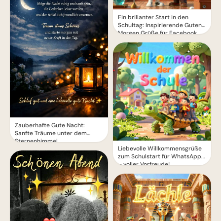
Ein brillanter Start in den
Schultag: Inspirierende Guten
Morgen Grüße für Facebook
Zauberhafte Gute Nacht:
Sanfte Träume unter dem
Sternenhimmel
Liebevolle Willkommensgrüße
zum Schulstart für WhatsApp
– voller Vorfreude!