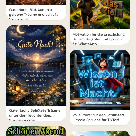
Gute Nacht Bild: Sammle
goldene Träume und schlaf
himmlisch!
Motivation für die Einschulung:
Bär am Bergpfad mit Spruch
für WhatsApp
Gute Nacht: Behütete Träume
Volle Power für den Schulstart
unter dem leuchtenden
– coole Sprüche für TikTok!
Sternenhimmel