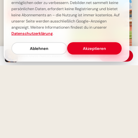
ermöglichen oder zu verbessern. Debilder.net sammelt keine
persönlichen Daten, erfordert keine Registrierung und bietet
keine Abonnements an – die Nutzung ist immer kostenlos. Auf
unserer Seite werden ausschließlich Google-Anzeigen
angezeigt. Weitere Informationen findest du in unserer
Herzliche Abendgrüße: Ein
Datenschutzerklärung
.
Kuscheltraum für eine süße
Gute Nacht
Ablehnen
Akzeptieren
Süße Gute Nacht Bilder: Lass los, was war. Glaube an dich.
Download
Ein strahlender Schulstart:
Aufbruch ins Lernen für
Snapchat-Stories!
Herzliche Abendgrüße: Ein
flauschiges Kätzchen wünscht
gemütliche Nachtruhe