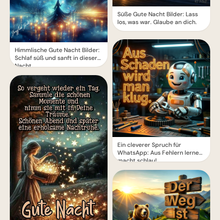
Süße Gute Nacht Bilder: Lass
los, was war. Glaube an dich.
Himmlische Gute Nacht Bilder:
Schlaf süß und sanft in dieser
Nacht
Ein cleverer Spruch für
WhatsApp: Aus Fehlern lernen
macht schlau!