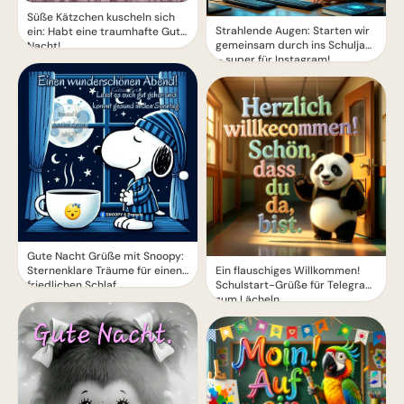
Süße Kätzchen kuscheln sich
Strahlende Augen: Starten wir
ein: Habt eine traumhafte Gute
gemeinsam durch ins Schuljahr
Nacht!
– super für Instagram!
Gute Nacht Grüße mit Snoopy:
Ein flauschiges Willkommen!
Sternenklare Träume für einen
Schulstart-Grüße für Telegram
friedlichen Schlaf
zum Lächeln