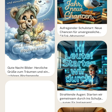
Aufregender Schulstart: Neue
Chancen für unvergessliche
TikTok-Momente!
Gute Nacht Bilder: Herzliche
Grüße zum Träumen und ein
schönes Wochenende
Strahlende Augen: Starten wir
gemeinsam durch ins Schuljahr
– super für Instagram!