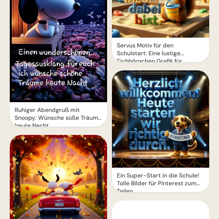
Servus Motiv für den
Schulstart: Eine lustige
Eichhörnchen Grafik für
WhatsApp
Ruhiger Abendgruß mit
Snoopy: Wünsche süße Träume
heute Nacht
Ein Super-Start in die Schule!
Tolle Bilder für Pinterest zum
Teilen.