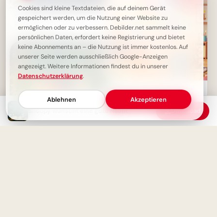
Cookies sind kleine Textdateien, die auf deinem Gerät
Süße Gute Nacht Grüße für
gespeichert werden, um die Nutzung einer Website zu
WhatsApp
ermöglichen oder zu verbessern. Debilder.net sammelt keine
persönlichen Daten, erfordert keine Registrierung und bietet
keine Abonnements an – die Nutzung ist immer kostenlos. Auf
unserer Seite werden ausschließlich Google-Anzeigen
angezeigt. Weitere Informationen findest du in unserer
Datenschutzerklärung
.
Fröhlicher Schulstart:
Gemeinsamkeit und
Ablehnen
Akzeptieren
Lernfreude teilen via
Snoopy wünscht eine gute Nacht
Download
WhatsApp!
Magische Gute Nacht Grüße
für WhatsApp