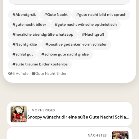
#Abendgruß
#Gute Nacht
#gute nacht bild mit spruch
#gute nacht bilder
#gute nacht wünsche optimistisch
#herzliche abendgrüße whatsapp
#Nachtgruß
#Nachtgrüße
#positive gedanken vorm schlafen
#schlaf gut
#schöne gute nacht grüße
#süße träume bilder kostenlos
6 Aufrufe
·
Gute Nacht Bilder
← VORHERIGES
Snoopy wünscht dir eine süße Gute Nacht! Schlaft gut und träumt schön.
NÄCHSTES →