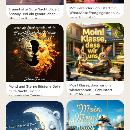
Motivierender Schulstart für
Traumhafte Gute Nacht Bilder:
WhatsApp: Energiegeladen ins
Snoopy und ein gemütlicher
neue Schuljahr!
Abendgruß am Meer
Moin! Klasse, dass wir uns
Mond und Sterne flüstern: Dein
wiederhaben – Schulstart-
Gute Nacht Bild für
Spaß für Instagram
zauberhafte Träume