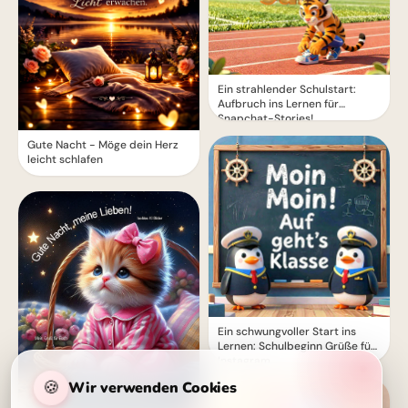
Ein strahlender Schulstart:
Aufbruch ins Lernen für
Snapchat-Stories!
Gute Nacht - Möge dein Herz
leicht schlafen
Ein schwungvoller Start ins
Lernen: Schulbeginn Grüße für
Instagram
🍪
Wir verwenden Cookies