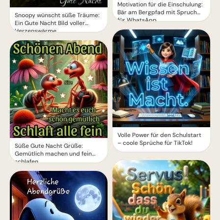
Motivation für die Einschulung:
Bär am Bergpfad mit Spruch
Snoopy wünscht süße Träume:
für WhatsApp
Ein Gute Nacht Bild voller
Herzenswärme
Volle Power für den Schulstart
– coole Sprüche für TikTok!
Süße Gute Nacht Grüße:
Gemütlich machen und fein
schlafen