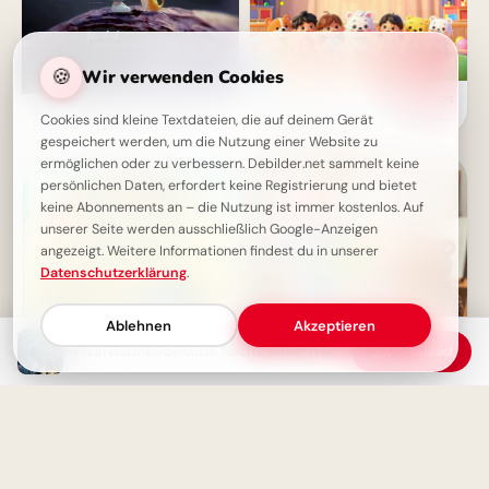
🍪
Wir verwenden Cookies
Ein fröhlicher Start in ein neues
Süße Träume: Eine liebevolle
Abenteuer – Dein Schulbeginn
Cookies sind kleine Textdateien, die auf deinem Gerät
Gute-Nacht-Botschaft, die
für WhatsApp!
gespeichert werden, um die Nutzung einer Website zu
Herzen berührt
ermöglichen oder zu verbessern. Debilder.net sammelt keine
persönlichen Daten, erfordert keine Registrierung und bietet
keine Abonnements an – die Nutzung ist immer kostenlos. Auf
unserer Seite werden ausschließlich Google-Anzeigen
angezeigt. Weitere Informationen findest du in unserer
Datenschutzerklärung
.
Ablehnen
Akzeptieren
Herzerwärmende Gute Nacht: Süße Träume & neue Kraft tanken!
Download
Willkommen im neuen
Schuljahr! Freche Schulstart-
Grüße für Telegram
Süße Gute Nacht Wünsche mit
Snoopy