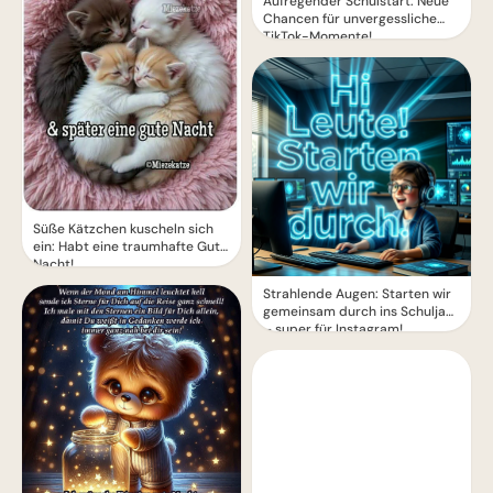
Aufregender Schulstart: Neue
Chancen für unvergessliche
TikTok-Momente!
Süße Kätzchen kuscheln sich
ein: Habt eine traumhafte Gute
Nacht!
Strahlende Augen: Starten wir
gemeinsam durch ins Schuljahr
– super für Instagram!