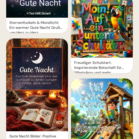
Sternenfunkeln & Mondlicht:
Ein warmer Gute Nacht Gruß
von Herz zu Herz
Freudiger Schulstart:
Inspirierende Botschaft für
WhatsApp und mehr
Gute Nacht Bilder: Positive