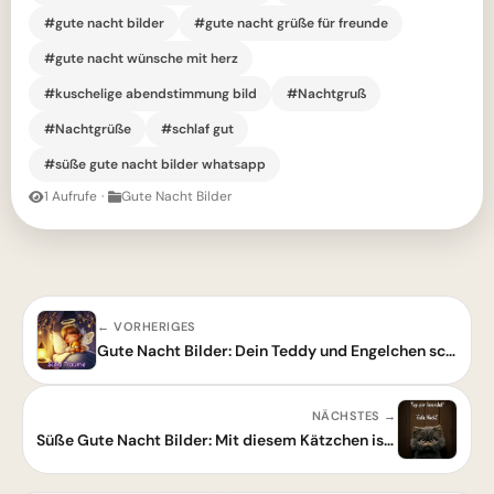
#gute nacht bilder
#gute nacht grüße für freunde
#gute nacht wünsche mit herz
#kuschelige abendstimmung bild
#Nachtgruß
#Nachtgrüße
#schlaf gut
#süße gute nacht bilder whatsapp
1 Aufrufe
·
Gute Nacht Bilder
← VORHERIGES
Gute Nacht Bilder: Dein Teddy und Engelchen schicken dir süße Träume!
NÄCHSTES →
Süße Gute Nacht Bilder: Mit diesem Kätzchen ist der Tag beendet!