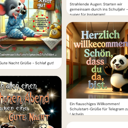
Strahlende Augen: Starten wir
gemeinsam durch ins Schuljahr 
super für Instagram!
ute Nacht Grüße - Schlaf gut!
Ein flauschiges Willkommen!
Schulstart-Grüße für Telegram 
Lächeln