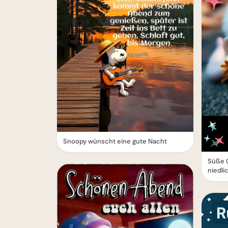
Snoopy wünscht eine gute Nacht
Süße 
niedl