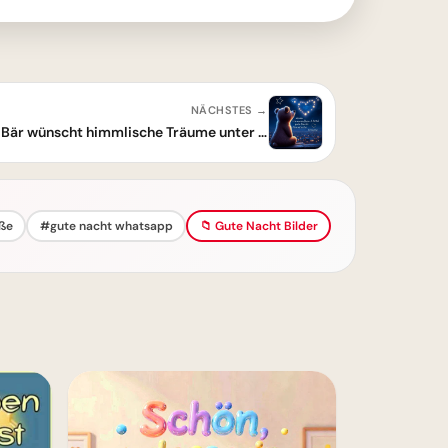
NÄCHSTES →
Traumhafte Gute Nacht: Kleiner Bär wünscht himmlische Träume unter Sternenherz
ße
#gute nacht whatsapp
📁 Gute Nacht Bilder