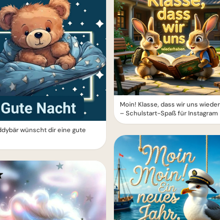
Moin! Klasse, dass wir uns wied
– Schulstart-Spaß für Instagram
ddybär wünscht dir eine gute