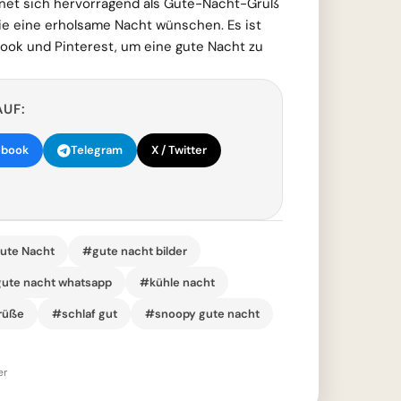
ignet sich hervorragend als Gute-Nacht-Gruß
die eine erholsame Nacht wünschen. Es ist
ook und Pinterest, um eine gute Nacht zu
AUF:
ebook
Telegram
X / Twitter
ute Nacht
#gute nacht bilder
ute nacht whatsapp
#kühle nacht
rüße
#schlaf gut
#snoopy gute nacht
er