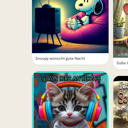
Snoopy wünscht gute Nacht
Süße G