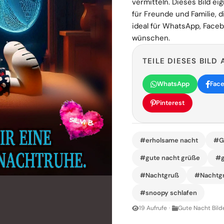
vermitteln. Dieses Bild e
für Freunde und Familie, 
ideal für WhatsApp, Faceb
wünschen.
TEILE DIESES BILD 
WhatsApp
Fac
Pinterest
#erholsame nacht
#G
#gute nacht grüße
#g
#Nachtgruß
#Nachtg
#snoopy schlafen
19 Aufrufe
·
Gute Nacht Bild