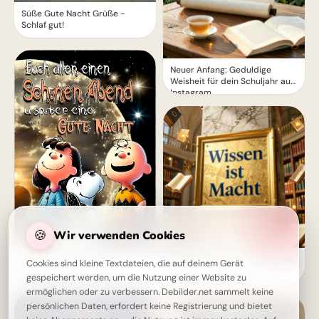
Süße Gute Nacht Grüße -
Schlaf gut!
Neuer Anfang: Geduldige
Weisheit für dein Schuljahr auf
Instagram.
🍪
Wir verwenden Cookies
Schöne Abendgrüße mit
Wissen ist Macht: Die perfekte
Cookies sind kleine Textdateien, die auf deinem Gerät
Charlie Brown & Freunden
Schulstart-Botschaft für
gespeichert werden, um die Nutzung einer Website zu
Instagram!
ermöglichen oder zu verbessern. Debilder.net sammelt keine
persönlichen Daten, erfordert keine Registrierung und bietet