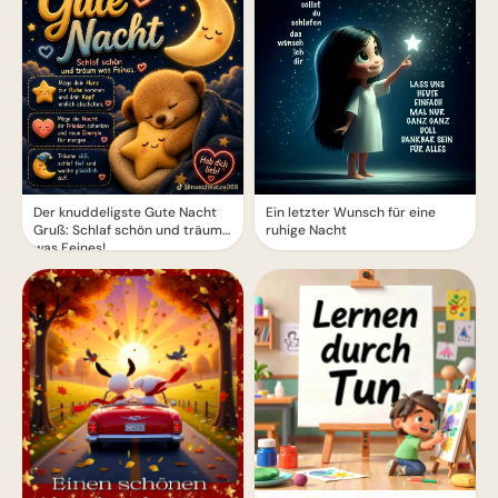
Der knuddeligste Gute Nacht
Ein letzter Wunsch für eine
Gruß: Schlaf schön und träum
ruhige Nacht
was Feines!