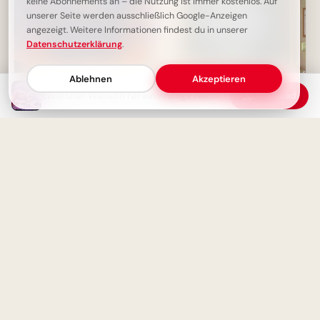
keine Abonnements an – die Nutzung ist immer kostenlos. Auf
unserer Seite werden ausschließlich Google-Anzeigen
angezeigt. Weitere Informationen findest du in unserer
Datenschutzerklärung
.
Ablehnen
Akzeptieren
Ein letzter Wunsch für eine ruhige Nacht
Download
Weisheit durch Erfahrung: Ein
motivierender Spruch für
Facebook zum Schulstart.
Gute Nacht - Möge dein Herz
leicht schlafen