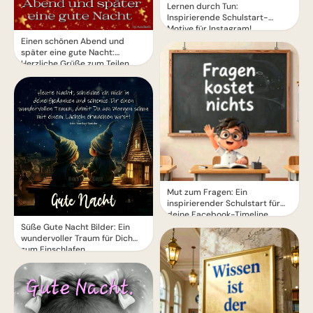
Lernen durch Tun:
Inspirierende Schulstart-
Motive für Instagram!
Einen schönen Abend und
später eine gute Nacht:
Herzliche Grüße zum Teilen
Mut zum Fragen: Ein
inspirierender Schulstart für
deine Facebook-Timeline
Süße Gute Nacht Bilder: Ein
wundervoller Traum für Dich
zum Einschlafen