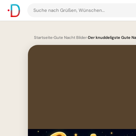
Suche
nach
Grüßen
und
Startseite
›
Gute Nacht Bilder
›
Der knuddeligste Gute Nac
Bildern