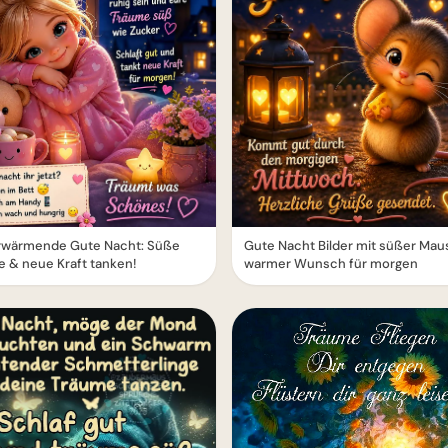
rwärmende Gute Nacht: Süße
Gute Nacht Bilder mit süßer Maus
 & neue Kraft tanken!
warmer Wunsch für morgen