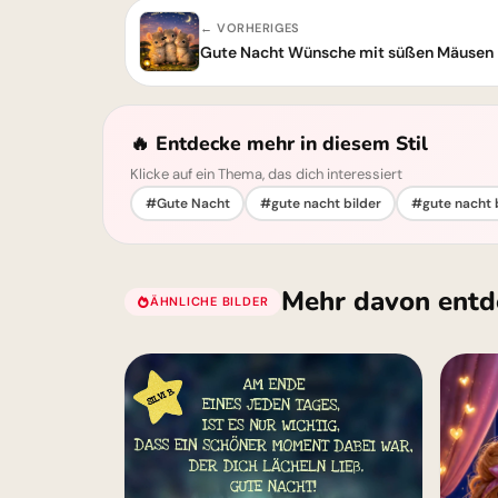
← VORHERIGES
Gute Nacht Wünsche mit süßen Mäusen
🔥 Entdecke mehr in diesem Stil
Klicke auf ein Thema, das dich interessiert
#Gute Nacht
#gute nacht bilder
#gute nacht b
Mehr davon entd
ÄHNLICHE BILDER