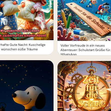
hafte Gute Nacht: Kuschelige
Voller Vorfreude in ein neues
 wünschen süße Träume
Abenteuer: Schulstart Grüße für
WhatsApp