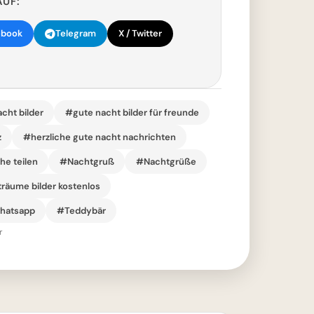
AUF:
ebook
Telegram
X / Twitter
cht bilder
#gute nacht bilder für freunde
z
#herzliche gute nacht nachrichten
he teilen
#Nachtgruß
#Nachtgrüße
räume bilder kostenlos
whatsapp
#Teddybär
r