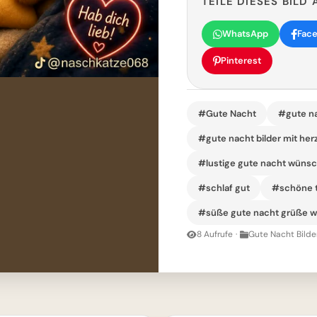
TEILE DIESES BILD 
WhatsApp
Fac
Pinterest
#Gute Nacht
#gute na
#gute nacht bilder mit her
#lustige gute nacht wünsc
#schlaf gut
#schöne t
#süße gute nacht grüße 
8 Aufrufe
·
Gute Nacht Bilde