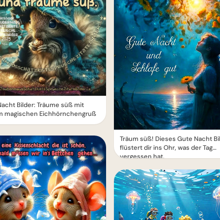
acht Bilder: Träume süß mit
m magischen Eichhörnchengruß
Träum süß! Dieses Gute Nacht Bi
flüstert dir ins Ohr, was der Tag
vergessen hat.