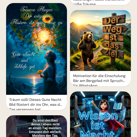
süße Träume
Motivation für die Einschulung:
Bär am Bergpfad mit Spruch
für WhatsApp
Träum süß! Dieses Gute Nacht
Bild flüstert dir ins Ohr, was der
Tag vergessen hat.