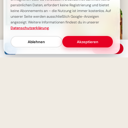
Lernfreude teilen via
persönlichen Daten, erfordert keine Registrierung und bietet
WhatsApp!
keine Abonnements an – die Nutzung ist immer kostenlos. Auf
unserer Seite werden ausschließlich Google-Anzeigen
angezeigt. Weitere Informationen findest du in unserer
Datenschutzerklärung
.
Gemütliche Gute Nacht Bilder:
Süße Maus wünscht dir
erholsamen Schlaf
Ablehnen
Akzeptieren
Zauberhafte Gute Nacht: Kuschelige Mäuse wünschen süße Träume
Download
Herzliche Willkommensgrüße
zum Schulstart für TikTok &
Co.!
Ein süßer Gute Nacht Kuss für
dich: friedliche Träume &
erholsame Nacht