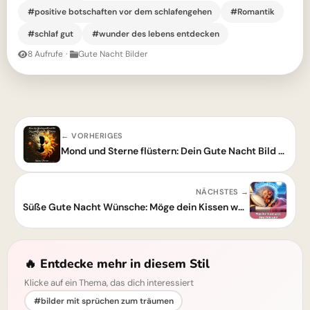
#positive botschaften vor dem schlafengehen
#Romantik
#schlaf gut
#wunder des lebens entdecken
8 Aufrufe
·
Gute Nacht Bilder
← VORHERIGES
Mond und Sterne flüstern: Dein Gute Nacht Bild für zauberhafte Träume
NÄCHSTES →
Süße Gute Nacht Wünsche: Möge dein Kissen weich und deine Träume süß sein
🔥 Entdecke mehr in diesem Stil
Klicke auf ein Thema, das dich interessiert
#bilder mit sprüchen zum träumen