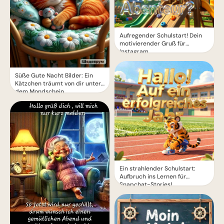
Aufregender Schulstart! Dein
motivierender Gruß für
Instagram
Süße Gute Nacht Bilder: Ein
Kätzchen träumt von dir unter
dem Mondschein
Ein strahlender Schulstart:
Aufbruch ins Lernen für
Snapchat-Stories!