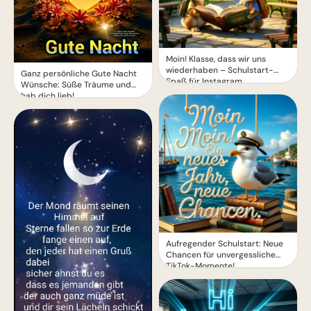
Moin! Klasse, dass wir uns
wiederhaben – Schulstart-
Ganz persönliche Gute Nacht
Spaß für Instagram
Wünsche: Süße Träume und
hab dich lieb!
Aufregender Schulstart: Neue
Chancen für unvergessliche
TikTok-Momente!