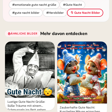
#emotionale gute nacht grüße
#Gute Nacht
#gute nacht bilder
#Herzbilder
📁 Gute Nacht Bilder
Mehr davon entdecken
ÄHNLICHE BILDER
Lustige Gute Nacht Grüße:
Süße Träume mit einem
Zauberhafte Gute Nacht:
Schmunzeln ins Bett gehen
Kuschelige Mäuse wünschen