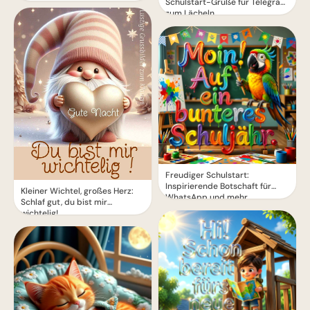
Schulstart-Grüße für Telegram
zum Lächeln
Freudiger Schulstart:
Inspirierende Botschaft für
Kleiner Wichtel, großes Herz:
WhatsApp und mehr
Schlaf gut, du bist mir
wichtelig!