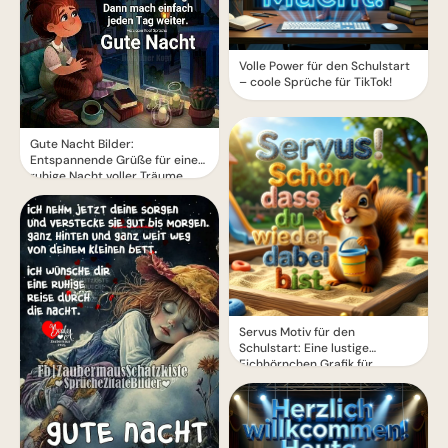
Volle Power für den Schulstart
– coole Sprüche für TikTok!
Gute Nacht Bilder:
Entspannende Grüße für eine
ruhige Nacht voller Träume
Servus Motiv für den
Schulstart: Eine lustige
Eichhörnchen Grafik für
WhatsApp