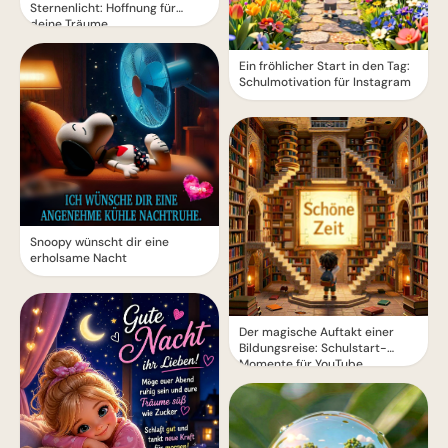
Sternenlicht: Hoffnung für
deine Träume
Ein fröhlicher Start in den Tag:
Schulmotivation für Instagram
Snoopy wünscht dir eine
erholsame Nacht
Der magische Auftakt einer
Bildungsreise: Schulstart-
Momente für YouTube