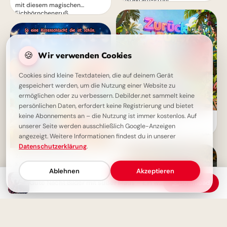
Instagram-Profil
mit diesem magischen
Eichhörnchengruß
🍪
Wir verwenden Cookies
Cookies sind kleine Textdateien, die auf deinem Gerät
gespeichert werden, um die Nutzung einer Website zu
ermöglichen oder zu verbessern. Debilder.net sammelt keine
persönlichen Daten, erfordert keine Registrierung und bietet
keine Abonnements an – die Nutzung ist immer kostenlos. Auf
Ein witziger Start ins
unserer Seite werden ausschließlich Google-Anzeigen
Schulleben: Lustige
Abenteuerbilder für Instagram
angezeigt. Weitere Informationen findest du in unserer
Datenschutzerklärung
.
Zauberhafte Gute Nacht:
Kuschelige Mäuse wünschen
Ablehnen
Akzeptieren
süße Träume
Gute Nacht Bilder mit süßer Maus – Ein warmer Wunsch für morgen
Download