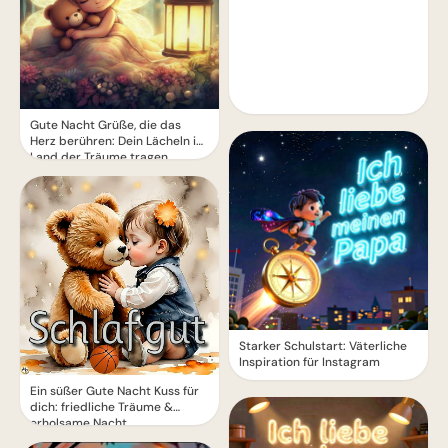
Gute Nacht Grüße, die das
Herz berühren: Dein Lächeln ins
Land der Träume tragen.
Starker Schulstart: Väterliche
Inspiration für Instagram
Ein süßer Gute Nacht Kuss für
dich: friedliche Träume &
erholsame Nacht