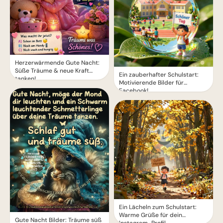
Herzerwärmende Gute Nacht:
Süße Träume & neue Kraft
Ein zauberhafter Schulstart:
tanken!
Motivierende Bilder für
Facebook!
Ein Lächeln zum Schulstart:
Warme Grüße für dein
Gute Nacht Bilder: Träume süß