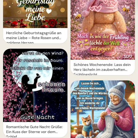
Herzliche Geburtstagsgrüße an
meine Liebe – Rote Rosen und
goldene Herzen
Schönes Wochenende: Lass dein
Herz lächeln im zauberhaften
Frühlingslicht
Romantische Gute Nacht Grüße:
Ein Kuss der Sterne vor dem
Schlaf