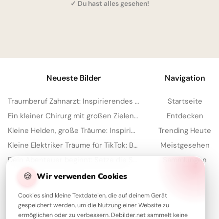
✓ Du hast alles gesehen!
1
Neueste Bilder
Navigation
Traumberuf Zahnarzt: Inspirierendes Bild für WhatsApp-Schüler zum Start
Startseite
Ein kleiner Chirurg mit großen Zielen: Witzige Schulstart-Grüße für WhatsApp!
Entdecken
Kleine Helden, große Träume: Inspirierende Arztbilder für WhatsApp.
Trending Heute
Kleine Elektriker Träume für TikTok: Berufe entdecken mit Herz
Meistgesehen
Dein Abenteuer beginnt: Setze die Segel für den Schulanfang auf Instagram!
Sammlungen
Artikel
🍪
Wir verwenden Cookies
Cookies sind kleine Textdateien, die auf deinem Gerät
gespeichert werden, um die Nutzung einer Website zu
Über Debilder
ermöglichen oder zu verbessern. Debilder.net sammelt keine