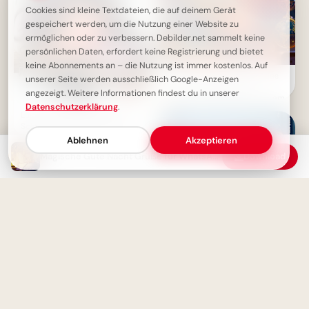
Cookies sind kleine Textdateien, die auf deinem Gerät
gespeichert werden, um die Nutzung einer Website zu
ermöglichen oder zu verbessern. Debilder.net sammelt keine
persönlichen Daten, erfordert keine Registrierung und bietet
keine Abonnements an – die Nutzung ist immer kostenlos. Auf
Entdecke das Universum des
unserer Seite werden ausschließlich Google-Anzeigen
Lernens: Motivierende
angezeigt. Weitere Informationen findest du in unserer
Schulstart-Bilder für Telegram
Datenschutzerklärung
.
Lustige Gute Nacht Grüße:
Schlaf schön und immer ans
Fenster denken!
Ablehnen
Akzeptieren
Magische Gute Nacht Grüße für WhatsApp
Download
Mit einem Augenzwinkern in
den Schulalltag:
Motivationskick für Telegram!