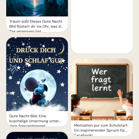
Träum süß! Dieses Gute Nacht
Bild flüstert dir ins Ohr, was der
Tag vergessen hat.
Gute Nacht Bild: Eine
kuschelige Umarmung unter
Motivation pur zum Schulstart:
dem Sternenhimmel
Ein inspirierender Spruch für
Facebook!