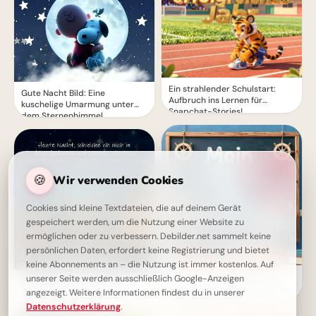
Ein strahlender Schulstart:
Gute Nacht Bild: Eine
Aufbruch ins Lernen für
kuschelige Umarmung unter
Snapchat-Stories!
dem Sternenhimmel
🍪
Wir verwenden Cookies
Cookies sind kleine Textdateien, die auf deinem Gerät
gespeichert werden, um die Nutzung einer Website zu
ermöglichen oder zu verbessern. Debilder.net sammelt keine
persönlichen Daten, erfordert keine Registrierung und bietet
keine Abonnements an – die Nutzung ist immer kostenlos. Auf
Ein schwungvoller Start ins
unserer Seite werden ausschließlich Google-Anzeigen
Süße Gute Nacht Bilder: Ein
Lernen: Schulbeginn Grüße für
wundervoller Traum für Dich
angezeigt. Weitere Informationen findest du in unserer
Instagram
zum Einschlafen
Datenschutzerklärung
.