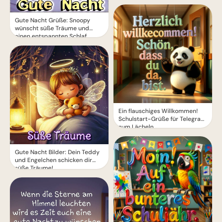
Gute Nacht Grüße: Snoopy
wünscht süße Träume und
einen entspannten Schlaf
Ein flauschiges Willkommen!
Schulstart-Grüße für Telegram
zum Lächeln
Gute Nacht Bilder: Dein Teddy
und Engelchen schicken dir
süße Träume!