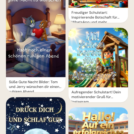
Freudiger Schulstart:
Inspirierende Botschaft für
WhatsApp und mehr
Süße Gute Nacht Bilder: Tom
und Jerry wünschen dir einen
ruhigen Abend
Aufregender Schulstart! Dein
motivierender Gruß für
Instagram