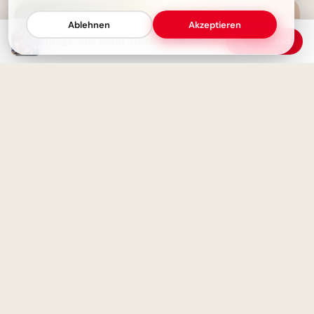
Ablehnen
Akzeptieren
Lustige Gute Nacht Grüße: Schlaf schön und immer ans Fenster denken!
Download
Fröhlicher Schulstart:
Gemeinsamkeit und
Lernfreude teilen via
WhatsApp!
Gute Nacht mit Herz: Ein lieber
Gruß und Schutz für deine
Herzensmenschen