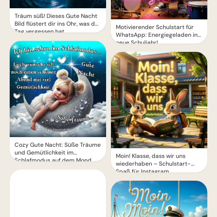
Träum süß! Dieses Gute Nacht
Bild flüstert dir ins Ohr, was der
Motivierender Schulstart für
Tag vergessen hat.
WhatsApp: Energiegeladen ins
neue Schuljahr!
Cozy Gute Nacht: Süße Träume
und Gemütlichkeit im
Moin! Klasse, dass wir uns
Schlafmodus auf dem Mond
wiederhaben – Schulstart-
Spaß für Instagram