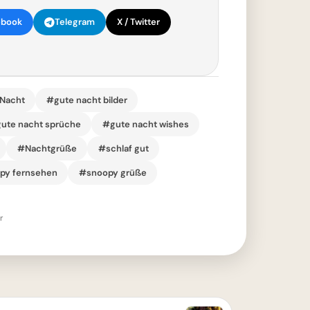
ebook
Telegram
X / Twitter
Nacht
#gute nacht bilder
ute nacht sprüche
#gute nacht wishes
#Nachtgrüße
#schlaf gut
py fernsehen
#snoopy grüße
r