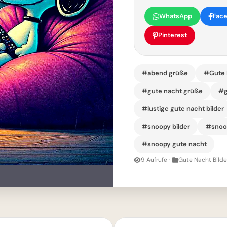
WhatsApp
Fac
Pinterest
#abend grüße
#Gute 
#gute nacht grüße
#g
#lustige gute nacht bilder
#snoopy bilder
#snoo
#snoopy gute nacht
9 Aufrufe
·
Gute Nacht Bilde