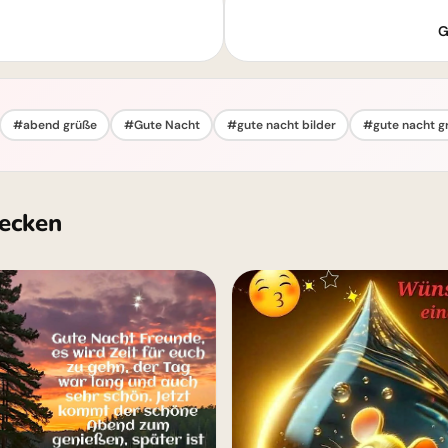
G
#abend grüße
#Gute Nacht
#gute nacht bilder
#gute nacht g
ecken