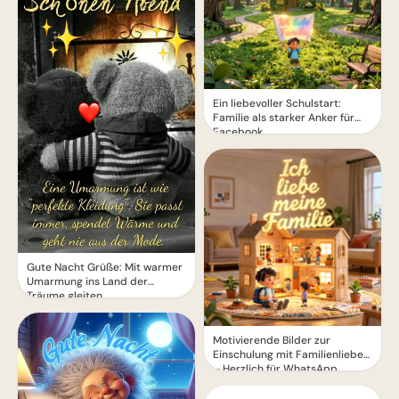
Ein liebevoller Schulstart:
Familie als starker Anker für
Facebook
Gute Nacht Grüße: Mit warmer
Umarmung ins Land der
Träume gleiten
Motivierende Bilder zur
Einschulung mit Familienliebe
– Herzlich für WhatsApp