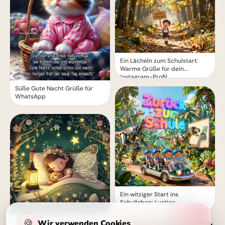
Ein Lächeln zum Schulstart:
Warme Grüße für dein
Instagram-Profil
Süße Gute Nacht Grüße für
WhatsApp
Ein witziger Start ins
Schulleben: Lustige
Abenteuerbilder für Instagram
🍪
Wir verwenden Cookies
Magische Gute Nacht Grüße