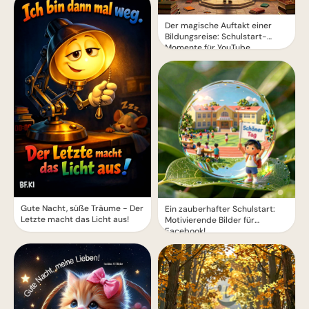
Der magische Auftakt einer
Bildungsreise: Schulstart-
Momente für YouTube
Gute Nacht, süße Träume - Der
Ein zauberhafter Schulstart:
Letzte macht das Licht aus!
Motivierende Bilder für
Facebook!