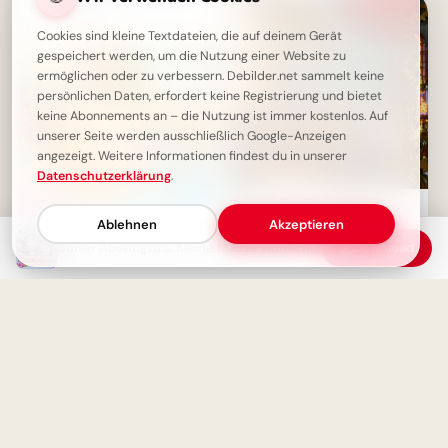
für WhatsApp
Cookies sind kleine Textdateien, die auf deinem Gerät
gespeichert werden, um die Nutzung einer Website zu
ermöglichen oder zu verbessern. Debilder.net sammelt keine
persönlichen Daten, erfordert keine Registrierung und bietet
keine Abonnements an – die Nutzung ist immer kostenlos. Auf
unserer Seite werden ausschließlich Google-Anzeigen
angezeigt. Weitere Informationen findest du in unserer
Datenschutzerklärung
.
Bildung beginnt jetzt:
Spannende Schulerlebnisse für
Ablehnen
Akzeptieren
Snapchat!
Süßer Abendgruß: Kleine Mäuse wünschen dir eine gute Nacht
Download
Ruhige Nachtwünsche für einen
erholsamen Schlaf