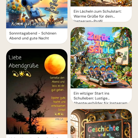
Ein Lächeln zum Schulstart:
Warme Grüße für dein
Instagram-Profil
Sonnntagabend - Schönen
Abend und gute Nacht
Ein witziger Start ins
Schulleben: Lustige
Abenteuerbilder für Instagram