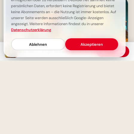
ermöglichen oder zu verbessern. Debilder.net sammelt keine
persönlichen Daten, erfordert keine Registrierung und bietet
keine Abonnements an – die Nutzung ist immer kostenlos. Auf
unserer Seite werden ausschließlich Google-Anzeigen
angezeigt. Weitere Informationen findest du in unserer
Datenschutzerklärung
.
Ablehnen
Akzeptieren
Gute Nacht - Engel bewacht deinen Schlaf
Download
Faszinierender Schulbeginn:
Die Magie der Wissenschaft für
TikTok entdecken
Snoopy wünscht eine gute
Nacht