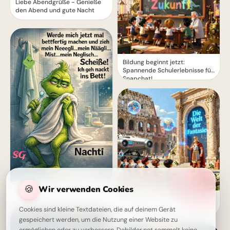
Liebe Abendgrüße - Genieße
den Abend und gute Nacht
Bildung beginnt jetzt:
Spannende Schulerlebnisse für
Snapchat!
🍪
Wir verwenden Cookies
Gute Nacht mit Grinch
Magische Schulanfänge:
Inspirationen für neue
Cookies sind kleine Textdateien, die auf deinem Gerät
Horizonte auf Pinterest
gespeichert werden, um die Nutzung einer Website zu