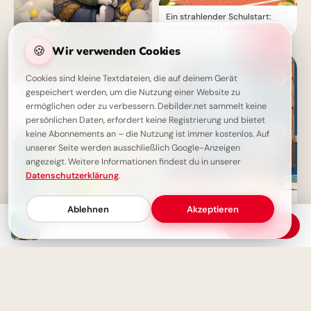
Ein strahlender Schulstart:
Aufbruch ins Lernen für
Snapchat-Stories!
🍪
Wir verwenden Cookies
Cookies sind kleine Textdateien, die auf deinem Gerät
gespeichert werden, um die Nutzung einer Website zu
Snoopy wünscht eine gute
Nacht
ermöglichen oder zu verbessern. Debilder.net sammelt keine
persönlichen Daten, erfordert keine Registrierung und bietet
keine Abonnements an – die Nutzung ist immer kostenlos. Auf
unserer Seite werden ausschließlich Google-Anzeigen
angezeigt. Weitere Informationen findest du in unserer
Datenschutzerklärung
.
Ein schwungvoller Start ins
Ablehnen
Akzeptieren
Lernen: Schulbeginn Grüße für
Instagram
Gute Nacht Wünsche mit süßen Mäusen
Download