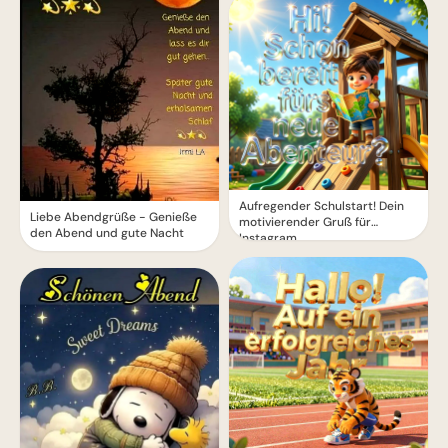
Aufregender Schulstart! Dein
Liebe Abendgrüße - Genieße
motivierender Gruß für
den Abend und gute Nacht
Instagram