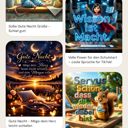
Süße Gute Nacht Grüße -
Schlaf gut!
Volle Power für den Schulstart
– coole Sprüche für TikTok!
Gute Nacht - Möge dein Herz
leicht schlafen