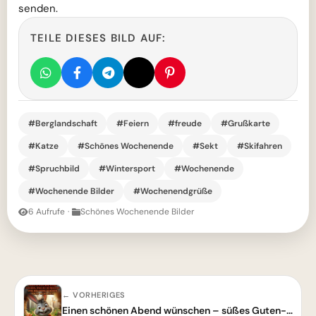
senden.
TEILE DIESES BILD AUF:
#Berglandschaft
#Feiern
#freude
#Grußkarte
#Katze
#Schönes Wochenende
#Sekt
#Skifahren
#Spruchbild
#Wintersport
#Wochenende
#Wochenende Bilder
#Wochenendgrüße
6 Aufrufe
·
Schönes Wochenende Bilder
← VORHERIGES
Einen schönen Abend wünschen – süßes Guten-Abend-Grußbild mit Hasen