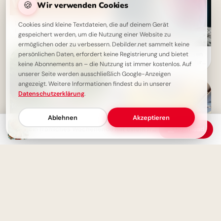
🍪
Wir verwenden Cookies
Ein süßer Hase mit verrückter
Cookies sind kleine Textdateien, die auf deinem Gerät
Frisur wünscht dir ein schönes
gespeichert werden, um die Nutzung einer Website zu
Wochenende!
ermöglichen oder zu verbessern. Debilder.net sammelt keine
Kleine Astronauten entdecken
persönlichen Daten, erfordert keine Registrierung und bietet
die Welt: Schulstart-Bilder für
keine Abonnements an – die Nutzung ist immer kostenlos. Auf
YouTube
unserer Seite werden ausschließlich Google-Anzeigen
angezeigt. Weitere Informationen findest du in unserer
Datenschutzerklärung
.
Ablehnen
Akzeptieren
Ein fröhliches Wochenende mit einem freudigen Eichhörnchen
Download
Snoopy im Cabrio: Einladung
Dein Traumjob: Pilot werden!
ins Wochenende
Motivierende Bilder für
YouTube