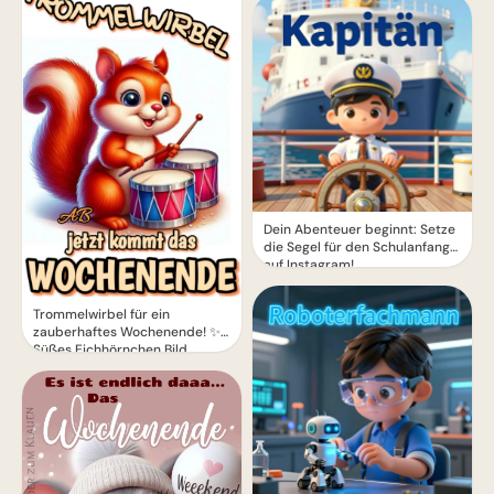
Dein Abenteuer beginnt: Setze
die Segel für den Schulanfang
auf Instagram!
Trommelwirbel für ein
zauberhaftes Wochenende! ✨
Süßes Eichhörnchen Bild