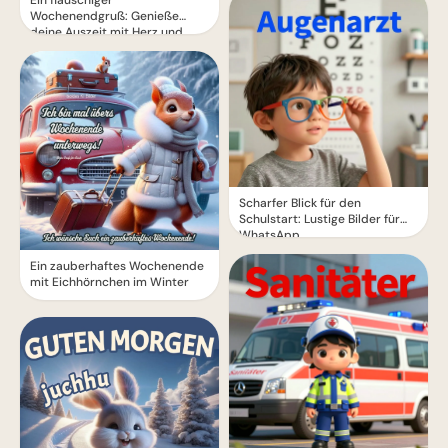
Wochenendgruß: Genieße
deine Auszeit mit Herz und
Seele!
Scharfer Blick für den
Schulstart: Lustige Bilder für
WhatsApp
Ein zauberhaftes Wochenende
mit Eichhörnchen im Winter