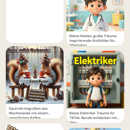
Kleine Helden, große Träume:
Inspirierende Arztbilder für
WhatsApp.
Squirrels begrüßen das
Wochenende mit einem
Kleine Elektriker Träume für
gemütlichen Kaffee
TikTok: Berufe entdecken mit
Herz