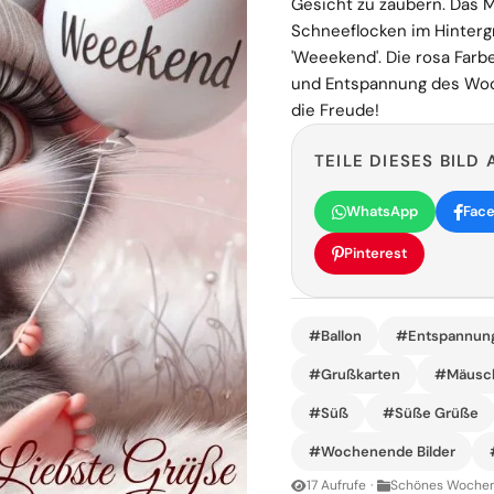
Gesicht zu zaubern. Das M
Schneeflocken im Hintergr
'Weeekend'. Die rosa Farb
und Entspannung des Woch
die Freude!
TEILE DIESES BILD 
WhatsApp
Fac
Pinterest
#Ballon
#Entspannun
#Grußkarten
#Mäusc
#Süß
#Süße Grüße
#Wochenende Bilder
17 Aufrufe
·
Schönes Wochen