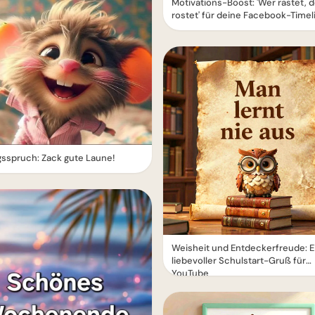
Motivations-Boost: 'Wer rastet, d
rostet' für deine Facebook-Timel
gsspruch: Zack gute Laune!
Weisheit und Entdeckerfreude: E
liebevoller Schulstart-Gruß für
YouTube