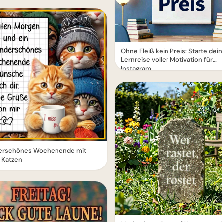
Ohne Fleiß kein Preis: Starte dei
Lernreise voller Motivation für
Instagram
rschönes Wochenende mit
 Katzen