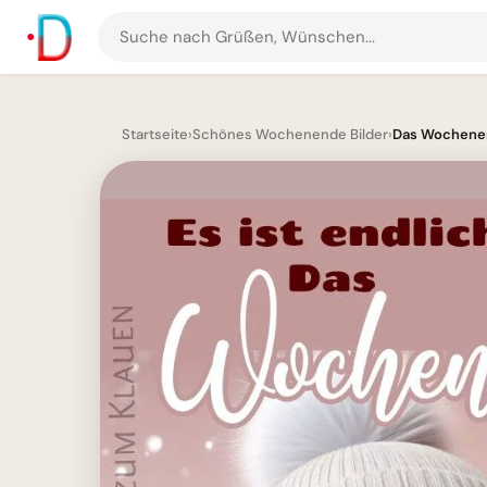
Suche
nach
Grüßen
und
Startseite
›
Schönes Wochenende Bilder
›
Das Wochenend
Bildern