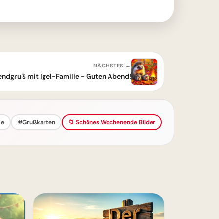
NÄCHSTES →
endgruß mit Igel-Familie - Guten Abend!
de
#Grußkarten
📁 Schönes Wochenende Bilder