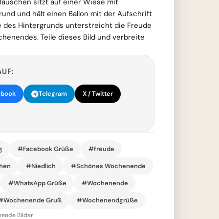
äuschen sitzt auf einer Wiese mit
und und hält einen Ballon mit der Aufschrift
e des Hintergrunds unterstreicht die Freude
enendes. Teile dieses Bild und verbreite
AUF:
ebook
Telegram
X / Twitter
g
#Facebook Grüße
#freude
hen
#Niedlich
#Schönes Wochenende
#WhatsApp Grüße
#Wochenende
#Wochenende Gruß
#Wochenendgrüße
ende Bilder