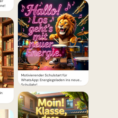
er
ine!
Motivierender Schulstart für
WhatsApp: Energiegeladen ins neue
Schuljahr!
in