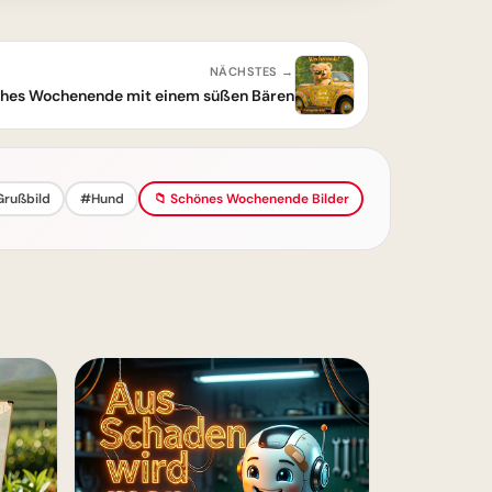
NÄCHSTES →
iches Wochenende mit einem süßen Bären
rußbild
#Hund
📁 Schönes Wochenende Bilder