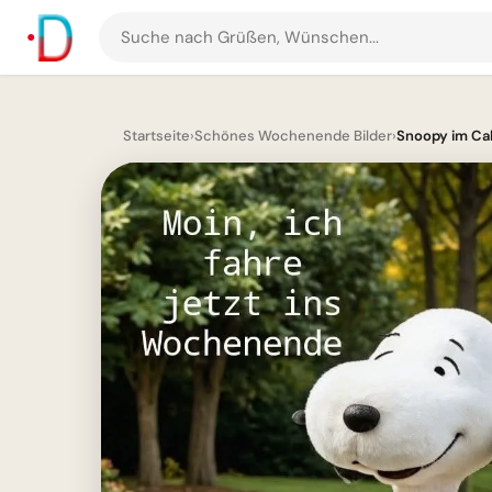
Suche
nach
Grüßen
und
Startseite
›
Schönes Wochenende Bilder
›
Snoopy im Cab
Bildern