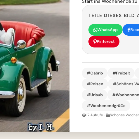
Start ins Wochenende zu
TEILE DIESES BILD 
WhatsApp
Fac
Pinterest
#Cabrio
#Freizeit
#Reisen
#Schönes W
#Urlaub
#Wochenend
#Wochenendgrüße
17 Aufrufe
·
Schönes Wochen