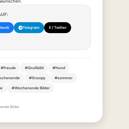
 wünschen.
AUF:
ebook
Telegram
X / Twitter
#freude
#Grußbild
#Hund
ochenende
#Snoopy
#sommer
e
#Wochenende Bilder
ende Bilder