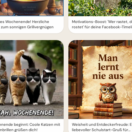
es Wochenende! Herzliche
Motivations-Boost: 'Wer rastet, d
 zum sonnigen Grillvergnügen
rostet' für deine Facebook-Timel
nende beginnt: Coole Katzen mit
Weisheit und Entdeckerfreude: E
brillen grüßen dich!
liebevoller Schulstart-Gruß für