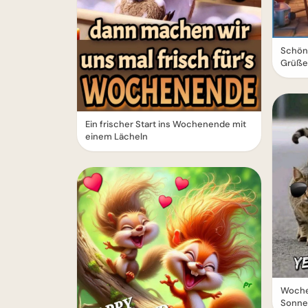
Schön
Grüße
Ein frischer Start ins Wochenende mit
einem Lächeln
Woche
Sonnen