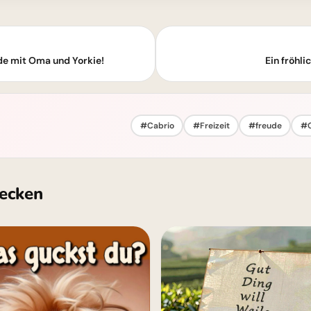
e mit Oma und Yorkie!
Ein fröhl
#Cabrio
#Freizeit
#freude
#G
ecken