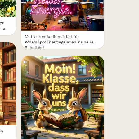
er
ine!
Motivierender Schulstart für
WhatsApp: Energiegeladen ins neue
Schuljahr!
in