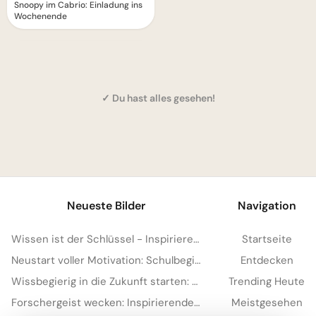
Snoopy im Cabrio: Einladung ins
Wochenende
✓ Du hast alles gesehen!
1
Neueste Bilder
Navigation
Wissen ist der Schlüssel - Inspirierende Schulstart Bilder für Telegram
Startseite
Neustart voller Motivation: Schulbeginn inspirieren und auf TikTok verbreiten!
Entdecken
Wissbegierig in die Zukunft starten: Dein 'Lesen bildet' Bild für Snapchat
Trending Heute
Forschergeist wecken: Inspirierende Schulstart-Bilder für Facebook
Meistgesehen