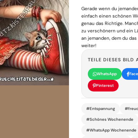
Gerade wenn du jemanden 
einfach einen schönen Wo
genau das Richtige. Manch
zu verschönern und ein Lä
an jemanden, dem du das 
weiter!
TEILE DIESES BILD 
WhatsApp
Fac
Pinterest
#Entspannung
#freu
#Schönes Wochenende
#WhatsApp Wochenende