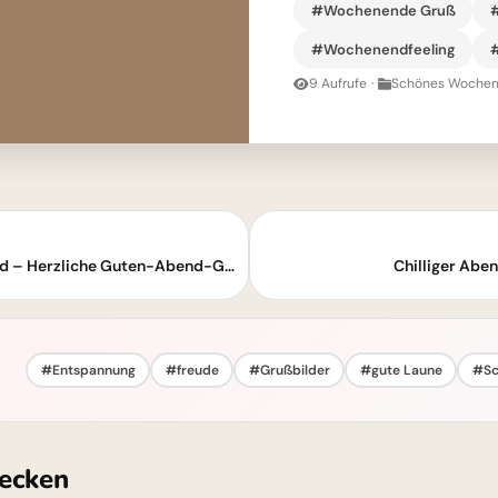
#Wochenende Gruß
#Wochenendfeeling
9 Aufrufe
·
Schönes Wochen
Ich wünsche dir einen entspannten Abend – Herzliche Guten-Abend-Grüße
Chilliger Ab
#Entspannung
#freude
#Grußbilder
#gute Laune
#Sc
ecken