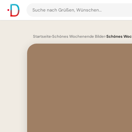
Suche
nach
Grüßen
und
Startseite
›
Schönes Wochenende Bilder
›
Schönes Woch
Bildern