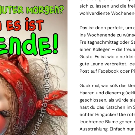
sich zu lassen und die fre
wohlverdiente Wochenen
Das ist doch perfekt, um 
ins Wochenende zu wünsche
Freitagnachmittag oder S
einen Kollegen – die freu
Geste. Es ist wie eine klei
gute Laune verbreitet. Ide
Post auf Facebook oder Pi
Guck mal, wie süß das kle
Haaren und diesem glückl
geschlossen, als würde si
hast du das Kätzchen im 
echter Hingucker! Die rot
leuchtende Blume geben 
Ausstrahlung. Einfach nu