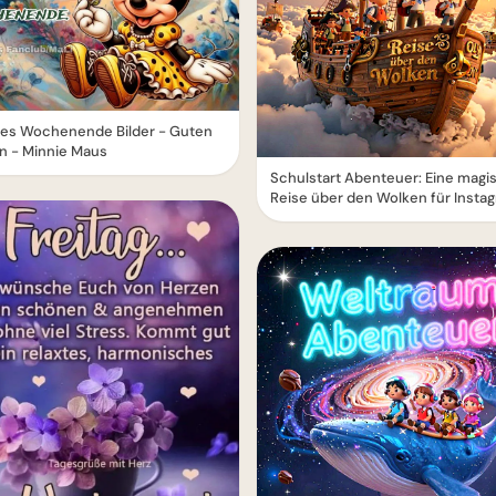
es Wochenende Bilder - Guten
n - Minnie Maus
Schulstart Abenteuer: Eine magi
Reise über den Wolken für Insta