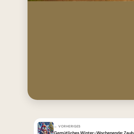
← VORHERIGES
Gemütliches Winter-Wochenende: Zaube