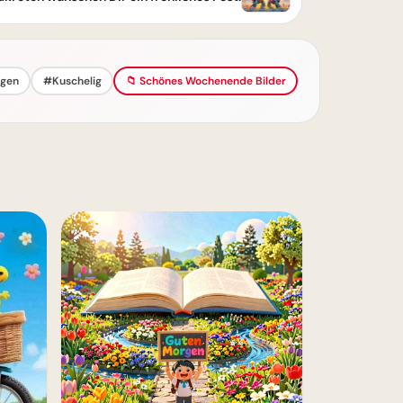
gen
#Kuschelig
📁 Schönes Wochenende Bilder