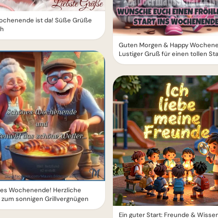
ochenende ist da! Süße Grüße
ch
Guten Morgen & Happy Wochene
Lustiger Gruß für einen tollen Sta
es Wochenende! Herzliche
 zum sonnigen Grillvergnügen
Ein guter Start: Freunde & Wisse