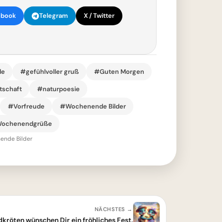
ebook
Telegram
X / Twitter
de
#gefühlvoller gruß
#Guten Morgen
tschaft
#naturpoesie
#Vorfreude
#Wochenende Bilder
ochenendgrüße
ende Bilder
NÄCHSTES →
kröten wünschen Dir ein fröhliches Fest.