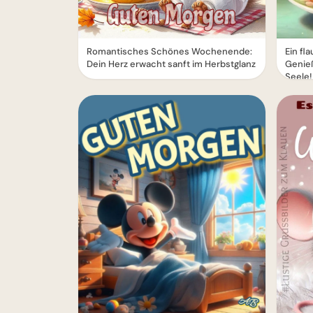
Romantisches Schönes Wochenende:
Ein f
Dein Herz erwacht sanft im Herbstglanz
Genieß
Seele!