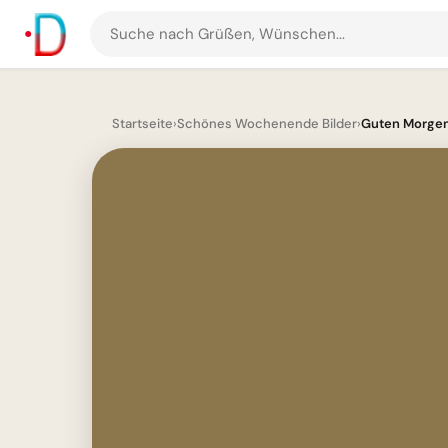
Suche
nach
Grüßen
und
Startseite
›
Schönes Wochenende Bilder
›
Guten Morgen
Bildern