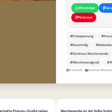
WhatsApp
Fac
Pinterest
#Entspannung
#freu
#Kuschelig
#liebesbo
#Schönes Wochenende
#Wochenendgruß
#W
6 Aufrufe
·
Schönes Wochen
rhafte Pinguin-Grüße teilen
Wochenende ist da! Süße Schild