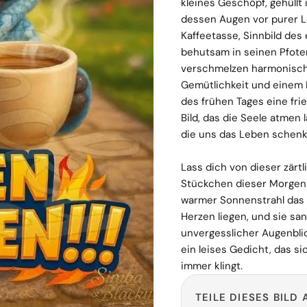
kleines Geschöpf, gehüllt
dessen Augen vor purer L
Kaffeetasse, Sinnbild des
behutsam in seinen Pfote
verschmelzen harmonisch 
Gemütlichkeit und einem 
des frühen Tages eine frie
Bild, das die Seele atmen 
die uns das Leben schenk
Lass dich von dieser zärt
Stückchen dieser Morgenm
warmer Sonnenstrahl das 
Herzen liegen, und sie sa
unvergesslicher Augenblic
ein leises Gedicht, das si
immer klingt.
TEILE DIESES BILD 