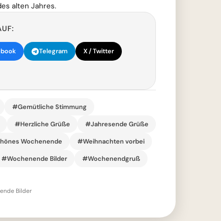
es alten Jahres.
AUF:
ebook
Telegram
X / Twitter
#Gemütliche Stimmung
#Herzliche Grüße
#Jahresende Grüße
hönes Wochenende
#Weihnachten vorbei
#Wochenende Bilder
#Wochenendgruß
nde Bilder