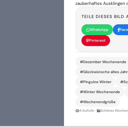
zauberhaftes Ausklingen d
TEILE DIESES BILD 
WhatsApp
Fac
Pinterest
#Dezember Wochenende
#Glückwünsche altes Jahr
#Pinguine Winter
#Sc
#Winter Wochenende
#Wochenendgrüße
4 Aufrufe
·
Schönes Wochene