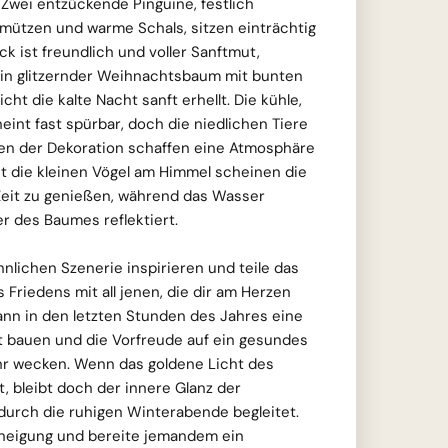
Zwei entzückende Pinguine, festlich
kmützen und warme Schals, sitzen einträchtig
lick ist freundlich und voller Sanftmut,
in glitzernder Weihnachtsbaum mit bunten
cht die kalte Nacht sanft erhellt. Die kühle,
eint fast spürbar, doch die niedlichen Tiere
en der Dekoration schaffen eine Atmosphäre
st die kleinen Vögel am Himmel scheinen die
 Zeit zu genießen, während das Wasser
er des Baumes reflektiert.
nnlichen Szenerie inspirieren und teile das
Friedens mit all jenen, die dir am Herzen
kann in den letzten Stunden des Jahres eine
 bauen und die Vorfreude auf ein gesundes
hr wecken. Wenn das goldene Licht des
, bleibt doch der innere Glanz der
durch die ruhigen Winterabende begleitet.
neigung und bereite jemandem ein