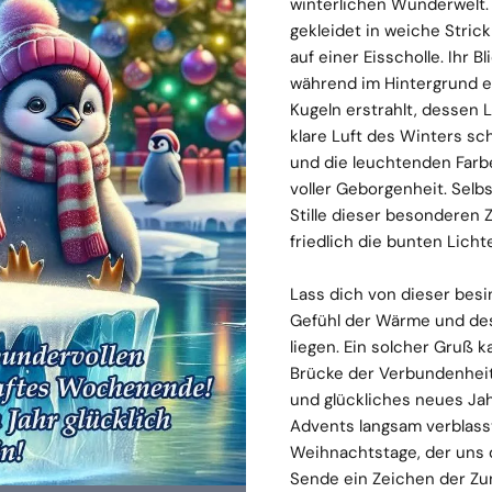
winterlichen Wunderwelt. 
gekleidet in weiche Stric
auf einer Eisscholle. Ihr B
während im Hintergrund e
Kugeln erstrahlt, dessen Li
klare Luft des Winters sch
und die leuchtenden Farb
voller Geborgenheit. Selb
Stille dieser besonderen
friedlich die bunten Licht
Lass dich von dieser besi
Gefühl der Wärme und des 
liegen. Ein solcher Gruß 
Brücke der Verbundenheit
und glückliches neues Ja
Advents langsam verblasst
Weihnachtstage, der uns 
Sende ein Zeichen der Zu